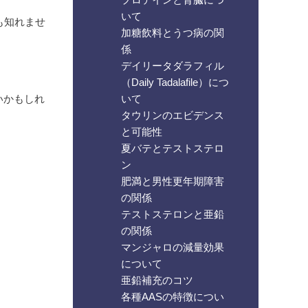
いて
も知れませ
加糖飲料とうつ病の関
係
デイリータダラフィル
（Daily Tadalafile）につ
いかもしれ
いて
タウリンのエビデンス
と可能性
夏バテとテストステロ
ン
肥満と男性更年期障害
の関係
テストステロンと亜鉛
の関係
マンジャロの減量効果
について
亜鉛補充のコツ
各種AASの特徴につい