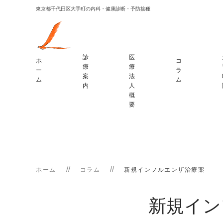
東京都千代田区大手町の内科・健康診断・予防接種
診
医
ホ
コ
療
療
ー
ラ
案
法
ム
ム
内
人
概
要
ホーム
コラム
新規インフルエンザ治療薬
新規イン