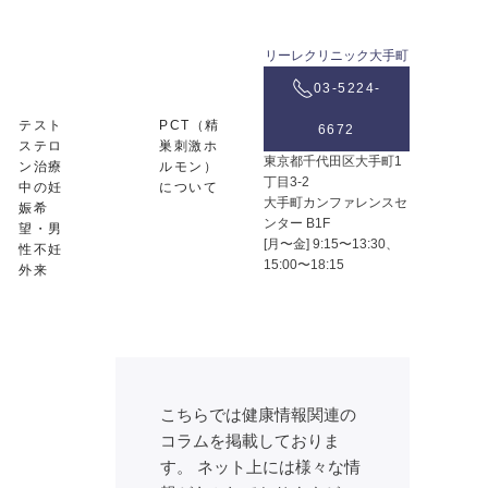
リーレクリニック大手町
03-5224-
テスト
PCT（精
6672
ステロ
巣刺激ホ
東京都千代田区大手町1
ン治療
ルモン）
丁目3-2
中の妊
について
大手町カンファレンスセ
娠希
ンター B1F
望・男
[月〜金] 9:15〜13:30、
性不妊
15:00〜18:15
外来
こちらでは健康情報関連の
コラムを掲載しておりま
す。 ネット上には様々な情