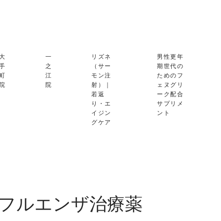
大
一
リズネ
男性更年
手
之
（サー
期世代の
町
江
モン注
ためのフ
院
院
射）｜
ェヌグリ
若返
ーク配合
り・エ
サプリメ
イジン
ント
グケア
フルエンザ治療薬