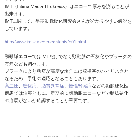
IMT（Intima Media Thickness）はエコーで厚みを測ることが
出来ます。
IMTに関して、早期動脈硬化研究会さんが分かりやすい解説を
しています。
http://www.imt-ca.com/contents/e01.html
頸動脈エコーではIMTだけでなく頸動脈の石灰化やプラークの
有無なども調べます。
プラークにより狭窄が高度な場合には脳梗塞のハイリスクと
なるため、手術の適応となることもあります。
高血圧
、
糖尿病
、
脂質異常症
、
慢性腎臓病
などの動脈硬化性
疾患では治療ともに、定期的に頸動脈エコーなどで動脈硬化
の進展がないか確認することが重要です。