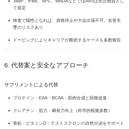
JBBF、IFBB、NPC、WADAなどではAASは禁止物質とし
て規定
検査で陽性となれば、資格停止や大会出場不可、名誉失
墜のリスクあり
ドーピングによりキャリアが断絶するケースも多数報告
6. 代替案と安全なアプローチ
サプリメントによる代替
プロテイン・EAA・BCAA
：筋肉合成と回復促進
クレアチン
：筋力・瞬発力向上（科学的根拠多数）
亜鉛・ビタミンD
：テストステロンの自然分泌をサポート