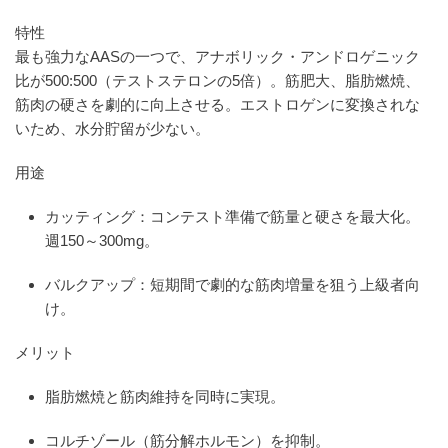
特性
最も強力なAASの一つで、アナボリック・アンドロゲニック
比が500:500（テストステロンの5倍）。筋肥大、脂肪燃焼、
筋肉の硬さを劇的に向上させる。エストロゲンに変換されな
いため、水分貯留が少ない。
用途
カッティング：コンテスト準備で筋量と硬さを最大化。
週150～300mg。
バルクアップ：短期間で劇的な筋肉増量を狙う上級者向
け。
メリット
脂肪燃焼と筋肉維持を同時に実現。
コルチゾール（筋分解ホルモン）を抑制。