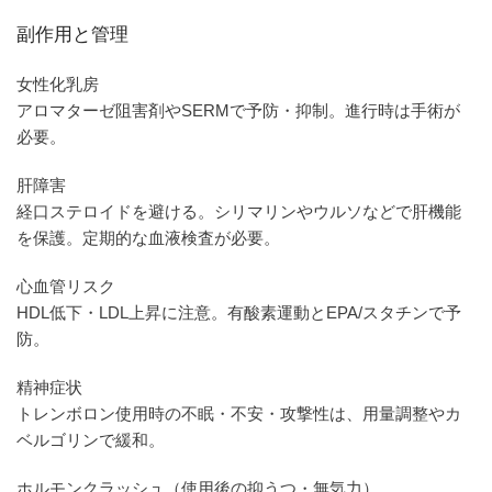
副作用と管理
女性化乳房
アロマターゼ阻害剤やSERMで予防・抑制。進行時は手術が
必要。
肝障害
経口ステロイドを避ける。シリマリンやウルソなどで肝機能
を保護。定期的な血液検査が必要。
心血管リスク
HDL低下・LDL上昇に注意。有酸素運動とEPA/スタチンで予
防。
精神症状
トレンボロン使用時の不眠・不安・攻撃性は、用量調整やカ
ベルゴリンで緩和。
ホルモンクラッシュ（使用後の抑うつ・無気力）