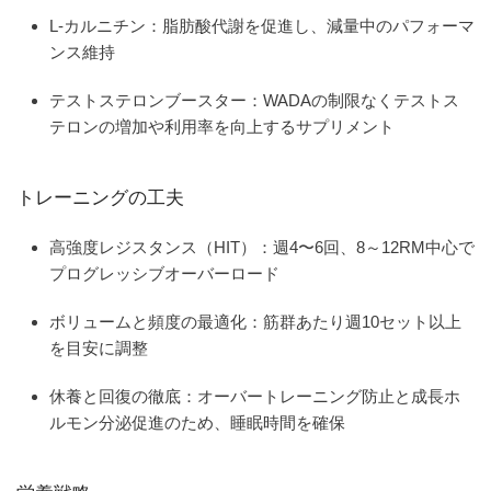
L-カルニチン
：脂肪酸代謝を促進し、減量中のパフォーマ
ンス維持
テストステロンブースター
：WADAの制限なくテストス
テロンの増加や利用率を向上するサプリメント
トレーニングの工夫
高強度レジスタンス（HIT）
：週4〜6回、8～12RM中心で
プログレッシブオーバーロード
ボリュームと頻度の最適化
：筋群あたり週10セット以上
を目安に調整
休養と回復の徹底
：オーバートレーニング防止と成長ホ
ルモン分泌促進のため、睡眠時間を確保