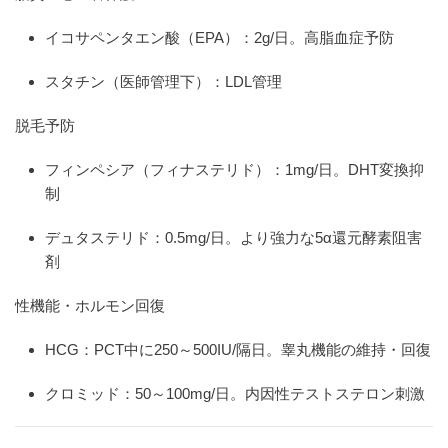
イコサペンタエン酸（EPA）：2g/日。高脂血症予防
スタチン（医師管理下）：LDL管理
脱毛予防
フィンペシア（フィナステリド）：1mg/日。DHT変換抑
制
デュタステリド：0.5mg/日。より強力な5α還元酵素阻害
剤
性機能・ホルモン回復
HCG：PCT中に250～500IU/隔日。睾丸機能の維持・回復
クロミッド：50～100mg/日。内因性テストステロン刺激