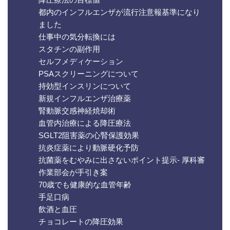
都内のインフルエンザが流行注意報基準になり
ました
仕事中の気分転換には
スタチンの副作用
セルフメディケーション
PSAスクリーニングについて
持効型インスリンについて
新規インフルエンザ治療薬
腎動脈交感神経焼却術
血管内治療による降圧療法
SGLT2阻害薬の心腎保護効果
抗炎症薬により動脈硬化予防
抗菌薬をむやみに出さないポイント提示- 厚科審
作業部会が手引き案
70歳でも健康的な血管年齢
手足口病
飲酒と血圧
チョコレートの降圧効果