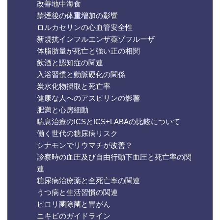
改善地中海食
禁煙後の体重増加の影響
ロルカセリンの心血管安全性
新規抗インフルエンザ薬ゾフルーザ
体脂肪量が死亡と強い正の相関
飲酒と認知症の関連
入浴習慣と動脈硬化の関係
炭水化物摂取と死亡率
健康な人へのアスピリンの影響
肥満と心房細動
喘息治療のICSとICS+LABAの比較について
働く世代の糖尿病リスク
シナモンでリウマチが改善？
診察時の血圧及び自由行動下血圧と死亡率の関
連
糖尿病治療薬と全死亡率の関連
うつ病と生活習慣の関連
ピロリ菌除菌と胃がん
ニキビのガイドライン