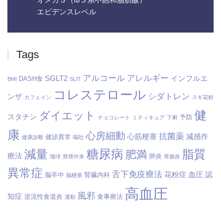
エビデンスレベル
Tags
アルコール
アレルギー
SGLT2
インフルエ
DASH食
BMI
SLIT
コレステロール
シダトレン
ンザ
カフェイン
スギ花粉
健
ダイエット
スタチン
予防
チョコレート
ミティキュア
下痢
康
心房細動
抗菌薬
心筋梗塞
減感作
健診異常
健康診断
嘔吐
糖尿病
減量
脂質
肥満
療法
肺炎
珈琲
禁煙外来
胃腸炎
異常症
舌下免疫療法
花粉症
血圧
認
脳卒中
腎臓内科
脳梗塞
高血圧
風邪
知症
逆流性食道炎
食事療法
運動