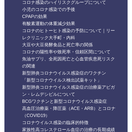
コロナ感染のハイリスクグループについて
小児のコロナ感染での予後
CPAPの効果
有酸素運動の体重減少効果
コロナのヒトーヒト感染の予防について｜リー
レクリニック大手町・内科
大豆や大豆発酵食品と死亡率の関係
コロナの陽性率や致死率・信頼区間について
魚油サプリ、全死因死亡と心血管疾患死リスク
の関連
新型肺炎コロナウイルス感染症のワクチン
「新型コロナウイルス検出試薬キット」
新型肺炎コロナウイルス感染症の治療薬アビガ
ン・レムデシビルについて
BCGワクチンと新型コロナウイルス感染症
高血圧治療薬・降圧薬（ACE・ARB）とコロナ
（COVID19）
コロナウイルス感染の臨床的特徴
家族性高コレステロール血症の治療の長期成績