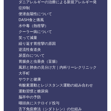
ダニアレルギーの治療による新規アレルギー発
症抑制
便潜血陽性について
DASH食と痛風
水中毒（熱痙攣）
クーラー病について
笑って減量
繰り返す胃痙攣の原因
逆流性食道炎
尿蛋白について
胃腸炎と虫垂炎（盲腸）
風邪と肺炎の見分け方｜内科リーレクリニック
大手町
サウナと健康
有酸素運動とレジスタンス運動の組み合わせ
運動習慣と糖尿病
脳卒中の予防
咽頭炎にステロイド投与
舌下免疫療法（シダトレン）の仕組み