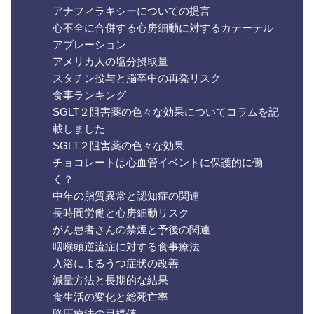
アナフィラキシーについての提言
心不全に合併する心房細動に対するカテーテル
アブレーション
アメリカ人の塩分摂取量
スタチン投与と脳卒中の再発リスク
食事ランキング
SGLT２阻害薬の色々な効果についてコラムを記
載しました
SGLT２阻害薬の色々な効果
チョコレートは心血管イベントに保護的に働
く？
中年の脂質異常と認知症の関連
長時間労働と心房細動リスク
がん患者さんの禁煙と予後の関連
咽喉頭逆流症に対する食事療法
入浴によるうつ症状の改善
減量方法と長期的な結果
食生活の変化と総死亡率
降圧療法の目標値