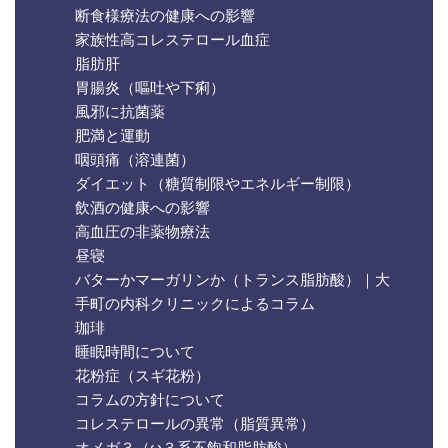
断食様療法の健康への影響
家族性高コレステロール血症
脂肪肝
胃腸炎（嘔吐や下痢）
風邪に抗菌薬
肥満と運動
咽頭痛（溶連菌）
ダイエット（糖質制限やエネルギー制限）
飲酒の健康への影響
高血圧の非薬物療法
昼寝
バターかマーガリンか（トランス脂肪酸）｜大
手町の内科クリニックによるコラム
珈琲
睡眠時間について
花粉症（スギ花粉）
コラムの方針について
コレステロールの異常（脂質異常）
オメガ３（ω３系不飽和脂肪酸）