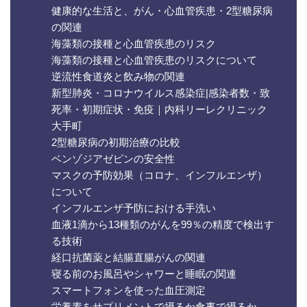
健康的な生活と、がん・心血管疾患・2型糖尿病
の関連
海藻類の接種と心血管疾患のリスク
海藻類の接種と心血管疾患のリスクについて
逆流性食道炎と飲み物の関連
新型肺炎・コロナウイルス感染症|感染者数・致
死率・初期症状・免疫｜内科リーレクリニック
大手町
2型糖尿病の初期治療の比較
ベンゾジアゼピンの安全性
マスクの予防効果（コロナ、インフルエンザ）
について
インフルエンザ予防における手洗い
血液1滴から13種類のがんを99％の精度で検出す
る技術
経口抗菌薬と結腸直腸がんの関連
寝る前のお風呂やシャワーと睡眠の関連
スマートフォンを使った血圧測定
栄養素をサプリメントで摂るか食事で摂るか