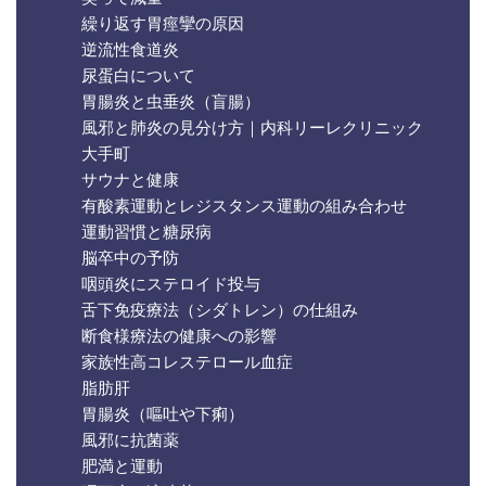
繰り返す胃痙攣の原因
逆流性食道炎
尿蛋白について
胃腸炎と虫垂炎（盲腸）
風邪と肺炎の見分け方｜内科リーレクリニック
大手町
サウナと健康
有酸素運動とレジスタンス運動の組み合わせ
運動習慣と糖尿病
脳卒中の予防
咽頭炎にステロイド投与
舌下免疫療法（シダトレン）の仕組み
断食様療法の健康への影響
家族性高コレステロール血症
脂肪肝
胃腸炎（嘔吐や下痢）
風邪に抗菌薬
肥満と運動