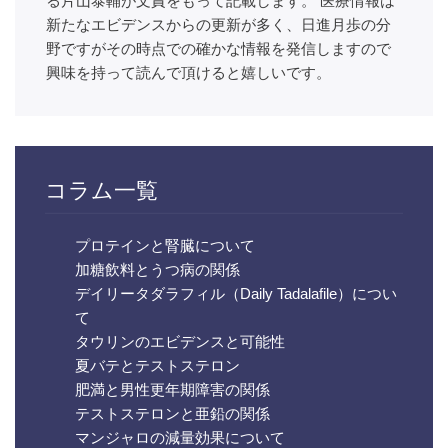
る片山泰輔が文責をもって記載します。 医療情報は
新たなエビデンスからの更新が多く、日進月歩の分
野ですがその時点での確かな情報を発信しますので
興味を持って読んで頂けると嬉しいです。
コラム一覧
プロテインと腎臓について
加糖飲料とうつ病の関係
デイリータダラフィル（Daily Tadalafile）につい
て
タウリンのエビデンスと可能性
夏バテとテストステロン
肥満と男性更年期障害の関係
テストステロンと亜鉛の関係
マンジャロの減量効果について