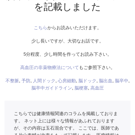
を記載しました
こちら
からお読みいただけます。
少し長いですが、大切なお話です。
5分程度、少し時間を作ってお読み下さい。
高血圧の非薬物療法について
もご参照下さい。
不整脈
,
予防
,
人間ドック
,
心房細動
,
脳ドック
,
脳出血
,
脳卒中
,
脳卒中ガイドライン
,
脳梗塞
,
高血圧
こちらでは健康情報関連のコラムを掲載しておりま
す。 ネット上には様々な情報があふれております
が、その内容は玉石混合です。 ここでは、医師であ