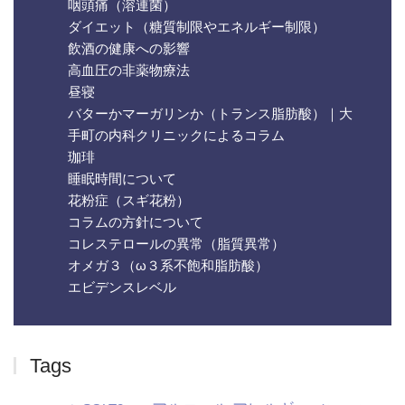
咽頭痛（溶連菌）
ダイエット（糖質制限やエネルギー制限）
飲酒の健康への影響
高血圧の非薬物療法
昼寝
バターかマーガリンか（トランス脂肪酸）｜大
手町の内科クリニックによるコラム
珈琲
睡眠時間について
花粉症（スギ花粉）
コラムの方針について
コレステロールの異常（脂質異常）
オメガ３（ω３系不飽和脂肪酸）
エビデンスレベル
Tags