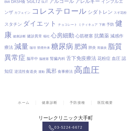
アルコール
アレルギー
SGLT2
インフルエ
DASH食
BMI
SLIT
コレステロール
シダトレン
ンザ
カフェイン
スギ花粉
健
ダイエット
スタチン
予防
チョコレート
ミティキュア
下痢
康
心房細動
抗菌薬
心筋梗塞
減感作
健診異常
健康診断
嘔吐
糖尿病
減量
脂質
肥満
療法
肺炎
珈琲
禁煙外来
胃腸炎
異常症
舌下免疫療法
花粉症
血圧
認
脳卒中
腎臓内科
脳梗塞
高血圧
風邪
知症
逆流性食道炎
食事療法
運動
ホーム
健康診断
予防接種
医院概要
リーレクリニック大手町
03-5224-6672