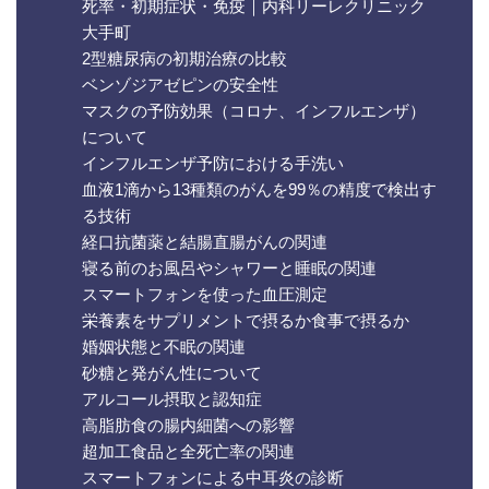
死率・初期症状・免疫｜内科リーレクリニック
大手町
2型糖尿病の初期治療の比較
ベンゾジアゼピンの安全性
マスクの予防効果（コロナ、インフルエンザ）
について
インフルエンザ予防における手洗い
血液1滴から13種類のがんを99％の精度で検出す
る技術
経口抗菌薬と結腸直腸がんの関連
寝る前のお風呂やシャワーと睡眠の関連
スマートフォンを使った血圧測定
栄養素をサプリメントで摂るか食事で摂るか
婚姻状態と不眠の関連
砂糖と発がん性について
アルコール摂取と認知症
高脂肪食の腸内細菌への影響
超加工食品と全死亡率の関連
スマートフォンによる中耳炎の診断