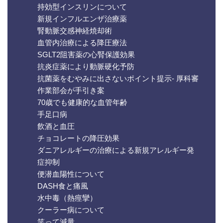
持効型インスリンについて
新規インフルエンザ治療薬
腎動脈交感神経焼却術
血管内治療による降圧療法
SGLT2阻害薬の心腎保護効果
抗炎症薬により動脈硬化予防
抗菌薬をむやみに出さないポイント提示- 厚科審
作業部会が手引き案
70歳でも健康的な血管年齢
手足口病
飲酒と血圧
チョコレートの降圧効果
ダニアレルギーの治療による新規アレルギー発
症抑制
便潜血陽性について
DASH食と痛風
水中毒（熱痙攣）
クーラー病について
笑って減量