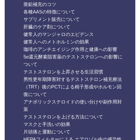
亜鉛補充のコツ
各種AASの特徴について
サプリメント販売について
肝臓のケア剤について
健常人のマンジャロのエビデンス
健常人へのメトホルミンの効果
珈琲のアンチエイジング作用と健康への影響
5α還元酵素阻害薬のテストステロンへの影響に
ついて
テストステロンを上昇させる生活習慣
男性更年期障害対するテストステロン補充療法
（TRT）後のPCTによる精子形成やホルモン回
復について
アナボリックステロイドの使い分けや副作用対
策
テストステロンを上げる方法について
マスクと手洗いの効果
片頭痛と運動について
HEPAフィルターによる エアロゾル中の感染性