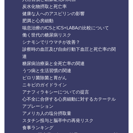
炭水化物摂取と死亡率
健康な人へのアスピリンの影響
肥満と心房細動
喘息治療のICSとICS+LABAの比較について
働く世代の糖尿病リスク
シナモンでリウマチが改善？
診察時の血圧及び自由行動下血圧と死亡率の関
連
糖尿病治療薬と全死亡率の関連
うつ病と生活習慣の関連
ピロリ菌除菌と胃がん
ニキビのガイドライン
アナフィラキシーについての提言
心不全に合併する心房細動に対するカテーテル
アブレーション
アメリカ人の塩分摂取量
スタチン投与と脳卒中の再発リスク
食事ランキング