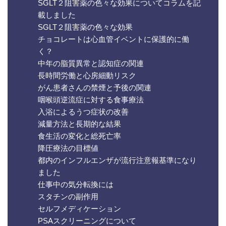
SGLT２阻害薬の色々な効果についてコラムを記
載しました
SGLT２阻害薬の色々な効果
チョコレートは心血管イベントに保護的に働
く？
中年の脂質異常と認知症の関連
長時間労働と心房細動リスク
がん患者さんの禁煙と予後の関連
咽喉頭逆流症に対する食事療法
入浴によるうつ症状の改善
減量方法と長期的な結果
食生活の変化と総死亡率
降圧療法の目標値
都内のインフルエンザが流行注意報基準になり
ました
仕事中の気分転換には
スタチンの副作用
セルフメディケーション
PSAスクリーニングについて