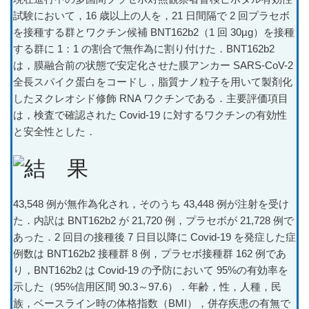
試験において，16 歳以上の人を，21 日間隔で 2 回プラセボ
を接種する群とワクチン候補 BNT162b2（1 回 30µg）を接種
する群に 1：1 の割合で無作為に割り付けた．BNT162b2
は，膜融合前の状態で安定化させた膜アンカー SARS-CoV-2
全長スパイク蛋白をコードし，脂質ナノ粒子を用いて製剤化
したヌクレオシド修飾 RNA ワクチンである．主要評価項目
は，検査で確認された Covid-19 に対するワクチンの有効性
と安全性とした．
43,548 例が無作為化され，そのうち 43,448 例が注射を受け
た．内訳は BNT162b2 が 21,720 例，プラセボが 21,728 例で
あった．2 回目の接種後 7 日目以降に Covid-19 を発症した症
例数は BNT162b2 接種群 8 例，プラセボ接種群 162 例であ
り，BNT162b2 は Covid-19 の予防において 95%の有効率を
示した（95%信用区間 90.3～97.6）．年齢，性，人種，民
族，ベースライン時の体格指数（BMI），併存疾患の有無で