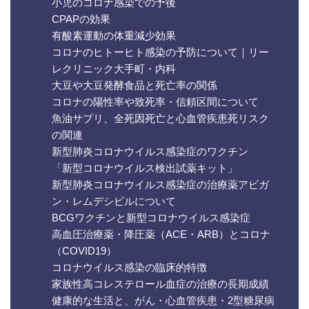
小児のコロナ感染での予後
CPAPの効果
有酸素運動の体重減少効果
コロナのヒトーヒト感染の予防について｜リー
レクリニック大手町・内科
大豆や大豆発酵食品と死亡率の関係
コロナの陽性率や致死率・信頼区間について
魚油サプリ、全死因死亡と心血管疾患死リスク
の関連
新型肺炎コロナウイルス感染症のワクチン
「新型コロナウイルス検出試薬キット」
新型肺炎コロナウイルス感染症の治療薬アビガ
ン・レムデシビルについて
BCGワクチンと新型コロナウイルス感染症
高血圧治療薬・降圧薬（ACE・ARB）とコロナ
（COVID19）
コロナウイルス感染の臨床的特徴
家族性高コレステロール血症の治療の長期成績
健康的な生活と、がん・心血管疾患・2型糖尿病