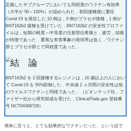
定義したサブグループにおいても同程度のワクチン有効率
（大半が 90～100%）が認められた．初回接種後に重症
Covid-19 を発症した 10 例は，9 例がプラセボ接種，1 例が
BNT162b2 接種を受けていた．BNT162b2 の安全性プロファ
イルは，短期の軽度～中等度の注射部位疼痛と，疲労，頭痛
が特徴であった．重篤な有害事象の発現率は低く，ワクチン
群とプラセボ群とで同程度であった．
BNT162b2 を 2 回接種するレジメンは，16 歳以上の人におい
て Covid-19 を 95%防御した．中央値 2 ヵ月間の安全性は他
のウイルスワクチンと同様であった．（ビオンテック社，フ
ァイザー社から研究助成を受けた．ClinicalTrials.gov 登録番
号 NCT04368728）
簡単に言うと、とても効果的なワクチンだった、という話で