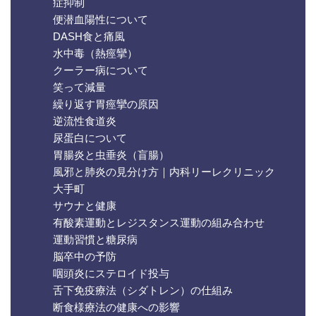
症抑制
便潜血陽性について
DASH食と痛風
水中毒（熱痙攣）
クーラー病について
笑って減量
繰り返す胃痙攣の原因
逆流性食道炎
尿蛋白について
胃腸炎と虫垂炎（盲腸）
風邪と肺炎の見分け方｜内科リーレクリニック
大手町
サウナと健康
有酸素運動とレジスタンス運動の組み合わせ
運動習慣と糖尿病
脳卒中の予防
咽頭炎にステロイド投与
舌下免疫療法（シダトレン）の仕組み
断食様療法の健康への影響