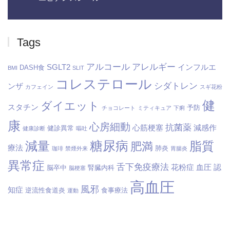
Tags
アルコール
アレルギー
SGLT2
インフルエ
DASH食
BMI
SLIT
コレステロール
シダトレン
ンザ
カフェイン
スギ花粉
健
ダイエット
スタチン
予防
チョコレート
ミティキュア
下痢
康
心房細動
抗菌薬
心筋梗塞
減感作
健診異常
健康診断
嘔吐
糖尿病
減量
脂質
肥満
療法
肺炎
珈琲
禁煙外来
胃腸炎
異常症
舌下免疫療法
花粉症
血圧
認
脳卒中
腎臓内科
脳梗塞
高血圧
風邪
知症
逆流性食道炎
食事療法
運動