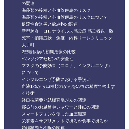
の関連
海藻類の接種と心血管疾患のリスク
海藻類の接種と心血管疾患のリスクについて
逆流性食道炎と飲み物の関連
新型肺炎・コロナウイルス感染症|感染者数・致
死率・初期症状・免疫｜内科リーレクリニック
大手町
2型糖尿病の初期治療の比較
ベンゾジアゼピンの安全性
マスクの予防効果（コロナ、インフルエンザ）
について
インフルエンザ予防における手洗い
血液1滴から13種類のがんを99％の精度で検出す
る技術
経口抗菌薬と結腸直腸がんの関連
寝る前のお風呂やシャワーと睡眠の関連
スマートフォンを使った血圧測定
栄養素をサプリメントで摂るか食事で摂るか
婚姻状態と不眠の関連