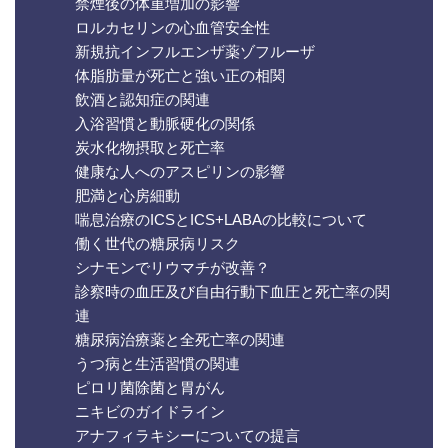
禁煙後の体重増加の影響
ロルカセリンの心血管安全性
新規抗インフルエンザ薬ゾフルーザ
体脂肪量が死亡と強い正の相関
飲酒と認知症の関連
入浴習慣と動脈硬化の関係
炭水化物摂取と死亡率
健康な人へのアスピリンの影響
肥満と心房細動
喘息治療のICSとICS+LABAの比較について
働く世代の糖尿病リスク
シナモンでリウマチが改善？
診察時の血圧及び自由行動下血圧と死亡率の関
連
糖尿病治療薬と全死亡率の関連
うつ病と生活習慣の関連
ピロリ菌除菌と胃がん
ニキビのガイドライン
アナフィラキシーについての提言