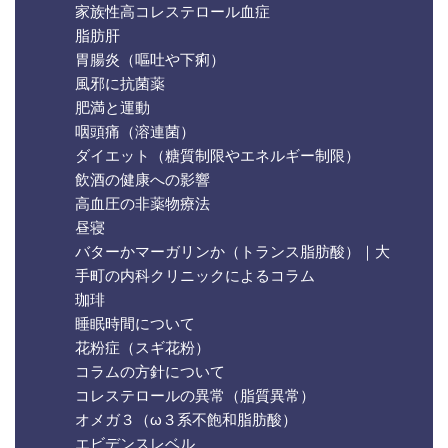
家族性高コレステロール血症
脂肪肝
胃腸炎（嘔吐や下痢）
風邪に抗菌薬
肥満と運動
咽頭痛（溶連菌）
ダイエット（糖質制限やエネルギー制限）
飲酒の健康への影響
高血圧の非薬物療法
昼寝
バターかマーガリンか（トランス脂肪酸）｜大
手町の内科クリニックによるコラム
珈琲
睡眠時間について
花粉症（スギ花粉）
コラムの方針について
コレステロールの異常（脂質異常）
オメガ３（ω３系不飽和脂肪酸）
エビデンスレベル