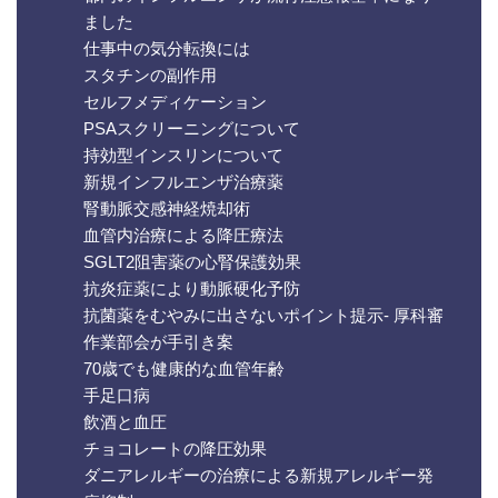
ました
仕事中の気分転換には
スタチンの副作用
セルフメディケーション
PSAスクリーニングについて
持効型インスリンについて
新規インフルエンザ治療薬
腎動脈交感神経焼却術
血管内治療による降圧療法
SGLT2阻害薬の心腎保護効果
抗炎症薬により動脈硬化予防
抗菌薬をむやみに出さないポイント提示- 厚科審
作業部会が手引き案
70歳でも健康的な血管年齢
手足口病
飲酒と血圧
チョコレートの降圧効果
ダニアレルギーの治療による新規アレルギー発