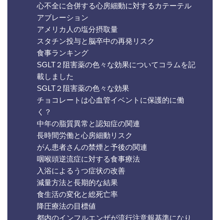
心不全に合併する心房細動に対するカテーテル
アブレーション
アメリカ人の塩分摂取量
スタチン投与と脳卒中の再発リスク
食事ランキング
SGLT２阻害薬の色々な効果についてコラムを記
載しました
SGLT２阻害薬の色々な効果
チョコレートは心血管イベントに保護的に働
く？
中年の脂質異常と認知症の関連
長時間労働と心房細動リスク
がん患者さんの禁煙と予後の関連
咽喉頭逆流症に対する食事療法
入浴によるうつ症状の改善
減量方法と長期的な結果
食生活の変化と総死亡率
降圧療法の目標値
都内のインフルエンザが流行注意報基準になり