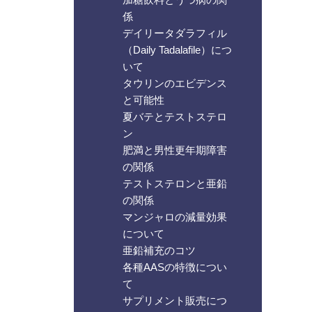
係
デイリータダラフィル
（Daily Tadalafile）につ
いて
タウリンのエビデンス
と可能性
夏バテとテストステロ
ン
肥満と男性更年期障害
の関係
テストステロンと亜鉛
の関係
マンジャロの減量効果
について
亜鉛補充のコツ
各種AASの特徴につい
て
サプリメント販売につ