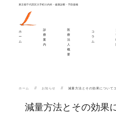
東京都千代田区大手町の内科・健康診断・予防接種
診
医
ホ
コ
療
療
ー
ラ
案
法
ム
ム
内
人
概
要
ホーム
お知らせ
減量方法とその効果について
減量方法とその効果