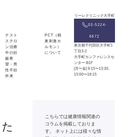
リーレクリニック大手町
03-5224-
テスト
PCT（精
6672
ステロ
巣刺激ホ
東京都千代田区大手町1
ン治療
ルモン）
丁目3-2
中の妊
について
大手町カンファレンスセ
娠希
ンター B1F
望・男
[月〜金] 9:15〜13:30、
性不妊
15:00〜18:15
外来
こちらでは健康情報関連の
した
コラムを掲載しておりま
す。 ネット上には様々な情