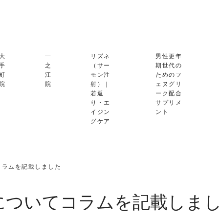
大
一
リズネ
男性更年
手
之
（サー
期世代の
町
江
モン注
ためのフ
院
院
射）｜
ェヌグリ
若返
ーク配合
り・エ
サプリメ
イジン
ント
グケア
コラムを記載しました
についてコラムを記載しま