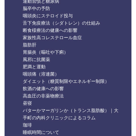
運動習慣と糖尿病
脳卒中の予防
咽頭炎にステロイド投与
舌下免疫療法（シダトレン）の仕組み
断食様療法の健康への影響
家族性高コレステロール血症
脂肪肝
胃腸炎（嘔吐や下痢）
風邪に抗菌薬
肥満と運動
咽頭痛（溶連菌）
ダイエット（糖質制限やエネルギー制限）
飲酒の健康への影響
高血圧の非薬物療法
昼寝
バターかマーガリンか（トランス脂肪酸）｜大
手町の内科クリニックによるコラム
珈琲
睡眠時間について