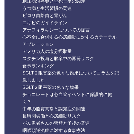
糖尿病治療薬と全死亡率の関連
うつ病と生活習慣の関連
ピロリ菌除菌と胃がん
ニキビのガイドライン
アナフィラキシーについての提言
心不全に合併する心房細動に対するカテーテル
アブレーション
アメリカ人の塩分摂取量
スタチン投与と脳卒中の再発リスク
食事ランキング
SGLT２阻害薬の色々な効果についてコラムを記
載しました
SGLT２阻害薬の色々な効果
チョコレートは心血管イベントに保護的に働
く？
中年の脂質異常と認知症の関連
長時間労働と心房細動リスク
がん患者さんの禁煙と予後の関連
咽喉頭逆流症に対する食事療法