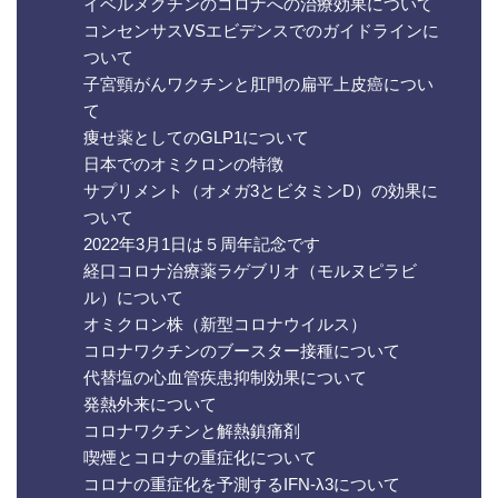
イベルメクチンのコロナへの治療効果について
コンセンサスVSエビデンスでのガイドラインに
ついて
子宮頸がんワクチンと肛門の扁平上皮癌につい
て
痩せ薬としてのGLP1について
日本でのオミクロンの特徴
サプリメント（オメガ3とビタミンD）の効果に
ついて
2022年3月1日は５周年記念です
経口コロナ治療薬ラゲブリオ（モルヌピラビ
ル）について
オミクロン株（新型コロナウイルス）
コロナワクチンのブースター接種について
代替塩の心血管疾患抑制効果について
発熱外来について
コロナワクチンと解熱鎮痛剤
喫煙とコロナの重症化について
コロナの重症化を予測するIFN-λ3について