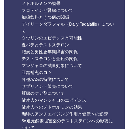
メトホルミンの効果
プロテインと腎臓について
加糖飲料とうつ病の関係
デイリータダラフィル（Daily Tadalafile）につい
て
タウリンのエビデンスと可能性
夏バテとテストステロン
肥満と男性更年期障害の関係
テストステロンと亜鉛の関係
マンジャロの減量効果について
亜鉛補充のコツ
各種AASの特徴について
サプリメント販売について
肝臓のケア剤について
健常人のマンジャロのエビデンス
健常人へのメトホルミンの効果
珈琲のアンチエイジング作用と健康への影響
5α還元酵素阻害薬のテストステロンへの影響に
ついて