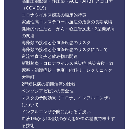
高血圧治療薬・降圧薬（ACE・ARB）とコロナ
（COVID19）
コロナウイルス感染の臨床的特徴
家族性高コレステロール血症の治療の長期成績
健康的な生活と、がん・心血管疾患・2型糖尿病
の関連
海藻類の接種と心血管疾患のリスク
海藻類の接種と心血管疾患のリスクについて
逆流性食道炎と飲み物の関連
新型肺炎・コロナウイルス感染症|感染者数・致
死率・初期症状・免疫｜内科リーレクリニック
大手町
2型糖尿病の初期治療の比較
ベンゾジアゼピンの安全性
マスクの予防効果（コロナ、インフルエンザ）
について
インフルエンザ予防における手洗い
血液1滴から13種類のがんを99％の精度で検出す
る技術