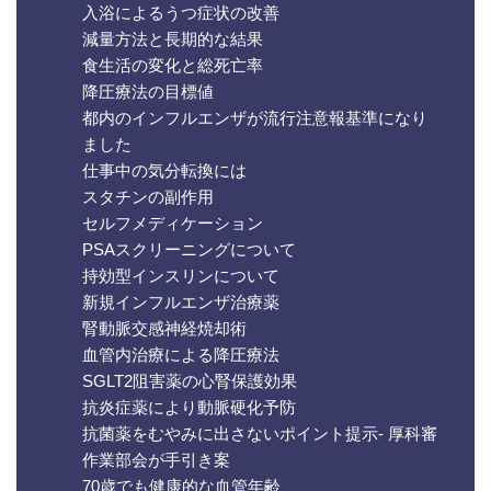
入浴によるうつ症状の改善
減量方法と長期的な結果
食生活の変化と総死亡率
降圧療法の目標値
都内のインフルエンザが流行注意報基準になり
ました
仕事中の気分転換には
スタチンの副作用
セルフメディケーション
PSAスクリーニングについて
持効型インスリンについて
新規インフルエンザ治療薬
腎動脈交感神経焼却術
血管内治療による降圧療法
SGLT2阻害薬の心腎保護効果
抗炎症薬により動脈硬化予防
抗菌薬をむやみに出さないポイント提示- 厚科審
作業部会が手引き案
70歳でも健康的な血管年齢