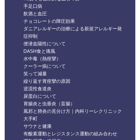
手足口病
飲酒と血圧
チョコレートの降圧効果
ダニアレルギーの治療による新規アレルギー発
症抑制
便潜血陽性について
DASH食と痛風
水中毒（熱痙攣）
クーラー病について
笑って減量
繰り返す胃痙攣の原因
逆流性食道炎
尿蛋白について
胃腸炎と虫垂炎（盲腸）
風邪と肺炎の見分け方｜内科リーレクリニック
大手町
サウナと健康
有酸素運動とレジスタンス運動の組み合わせ