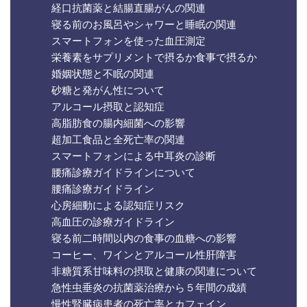
経口抗菌薬と結腸直腸がんの関連
寝る前のお風呂やシャワーと睡眠の関連
スマートフォンを使った血圧測定
栄養素をサプリメントで摂るか食事で摂るか
婚姻状態と不眠の関連
砂糖と発がん性について
アルコール摂取と認知症
高脂肪食の腸内細菌への影響
超加工食品と全死亡率の関連
スマートフォンによる中耳炎の診断
腰痛診療ガイドラインについて
腰痛診療ガイドライン
心房細動による認知症リスク
高血圧の診療ガイドライン
寝る前二時間以内の食事の血糖への影響
コーヒー、ワインとアルコール性肝障害
非糖質系甘味料の摂取と健康の関連について
急性虫垂炎の抗菌薬治療から５年間の成績
慢性腎臓病患者の死亡率とカフェイン