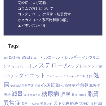
花粉症（スギ花粉）
コラムの方針について
コレステロールの異常（脂質異常）
オメガ３（ω３系不飽和脂肪酸）
エビデンスレベル
Tags
アルコール
アレルギー
SGLT2
インフルエ
DASH食
BMI
SLIT
コレステロール
シダトレン
ンザ
カフェイン
スギ花粉
健
ダイエット
スタチン
予防
チョコレート
ミティキュア
下痢
康
心房細動
抗菌薬
心筋梗塞
減感作
健診異常
健康診断
嘔吐
糖尿病
減量
脂質
肥満
療法
肺炎
珈琲
禁煙外来
胃腸炎
異常症
舌下免疫療法
花粉症
血圧
認
脳卒中
腎臓内科
脳梗塞