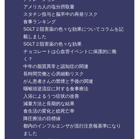
アメリカ人の塩分摂取量
スタチン投与と脳卒中の再発リスク
食事ランキング
SGLT２阻害薬の色々な効果についてコラムを記
載しました
SGLT２阻害薬の色々な効果
チョコレートは心血管イベントに保護的に働
く？
中年の脂質異常と認知症の関連
長時間労働と心房細動リスク
がん患者さんの禁煙と予後の関連
咽喉頭逆流症に対する食事療法
入浴によるうつ症状の改善
減量方法と長期的な結果
食生活の変化と総死亡率
降圧療法の目標値
都内のインフルエンザが流行注意報基準になり
ました