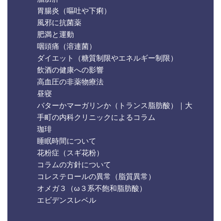
胃腸炎（嘔吐や下痢）
風邪に抗菌薬
肥満と運動
咽頭痛（溶連菌）
ダイエット（糖質制限やエネルギー制限）
飲酒の健康への影響
高血圧の非薬物療法
昼寝
バターかマーガリンか（トランス脂肪酸）｜大
手町の内科クリニックによるコラム
珈琲
睡眠時間について
花粉症（スギ花粉）
コラムの方針について
コレステロールの異常（脂質異常）
オメガ３（ω３系不飽和脂肪酸）
エビデンスレベル