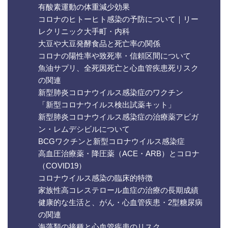
有酸素運動の体重減少効果
コロナのヒトーヒト感染の予防について｜リー
レクリニック大手町・内科
大豆や大豆発酵食品と死亡率の関係
コロナの陽性率や致死率・信頼区間について
魚油サプリ、全死因死亡と心血管疾患死リスク
の関連
新型肺炎コロナウイルス感染症のワクチン
「新型コロナウイルス検出試薬キット」
新型肺炎コロナウイルス感染症の治療薬アビガ
ン・レムデシビルについて
BCGワクチンと新型コロナウイルス感染症
高血圧治療薬・降圧薬（ACE・ARB）とコロナ
（COVID19）
コロナウイルス感染の臨床的特徴
家族性高コレステロール血症の治療の長期成績
健康的な生活と、がん・心血管疾患・2型糖尿病
の関連
海藻類の接種と心血管疾患のリスク