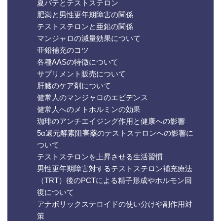
夏バテとテストステロン
肥満と男性更年期障害の関係
テストステロンと亜鉛の関係
マンジャロの減量効果について
亜鉛補充のコツ
各種AASの特徴について
サプリメント販売について
肝臓のケア剤について
健常人のマンジャロのエビデンス
健常人へのメトホルミンの効果
珈琲のアンチエイジング作用と健康への影響
5α還元酵素阻害薬のテストステロンへの影響に
ついて
テストステロンを上昇させる生活習慣
男性更年期障害対するテストステロン補充療法
（TRT）後のPCTによる精子形成やホルモン回
復について
アナボリックステロイドの使い分けや副作用対
策