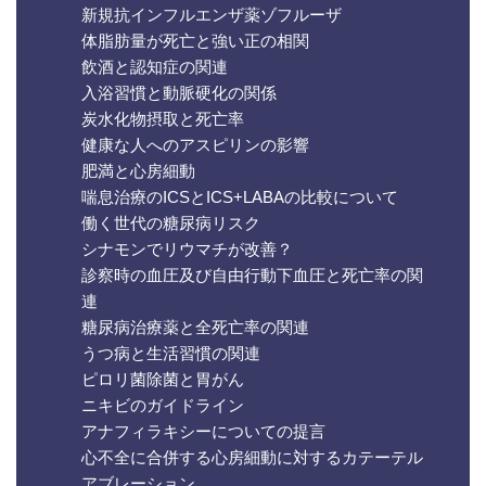
新規抗インフルエンザ薬ゾフルーザ
体脂肪量が死亡と強い正の相関
飲酒と認知症の関連
入浴習慣と動脈硬化の関係
炭水化物摂取と死亡率
健康な人へのアスピリンの影響
肥満と心房細動
喘息治療のICSとICS+LABAの比較について
働く世代の糖尿病リスク
シナモンでリウマチが改善？
診察時の血圧及び自由行動下血圧と死亡率の関
連
糖尿病治療薬と全死亡率の関連
うつ病と生活習慣の関連
ピロリ菌除菌と胃がん
ニキビのガイドライン
アナフィラキシーについての提言
心不全に合併する心房細動に対するカテーテル
アブレーション