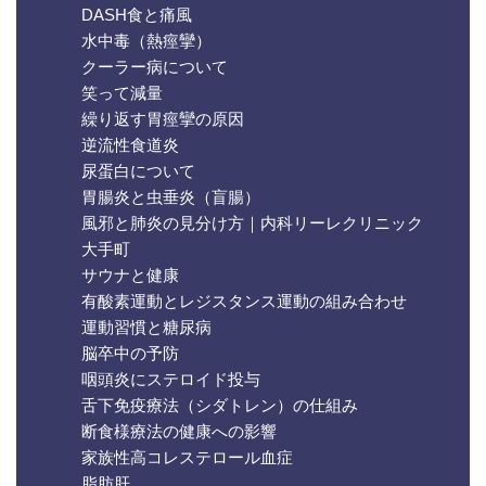
DASH食と痛風
水中毒（熱痙攣）
クーラー病について
笑って減量
繰り返す胃痙攣の原因
逆流性食道炎
尿蛋白について
胃腸炎と虫垂炎（盲腸）
風邪と肺炎の見分け方｜内科リーレクリニック
大手町
サウナと健康
有酸素運動とレジスタンス運動の組み合わせ
運動習慣と糖尿病
脳卒中の予防
咽頭炎にステロイド投与
舌下免疫療法（シダトレン）の仕組み
断食様療法の健康への影響
家族性高コレステロール血症
脂肪肝