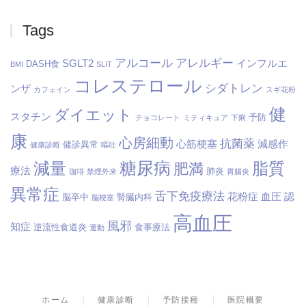
Tags
アルコール
アレルギー
SGLT2
インフルエ
DASH食
BMI
SLIT
コレステロール
シダトレン
ンザ
カフェイン
スギ花粉
健
ダイエット
スタチン
予防
チョコレート
ミティキュア
下痢
康
心房細動
抗菌薬
心筋梗塞
減感作
健診異常
健康診断
嘔吐
糖尿病
減量
脂質
肥満
療法
肺炎
珈琲
禁煙外来
胃腸炎
異常症
舌下免疫療法
花粉症
血圧
認
脳卒中
腎臓内科
脳梗塞
高血圧
風邪
知症
逆流性食道炎
食事療法
運動
ホーム
健康診断
予防接種
医院概要