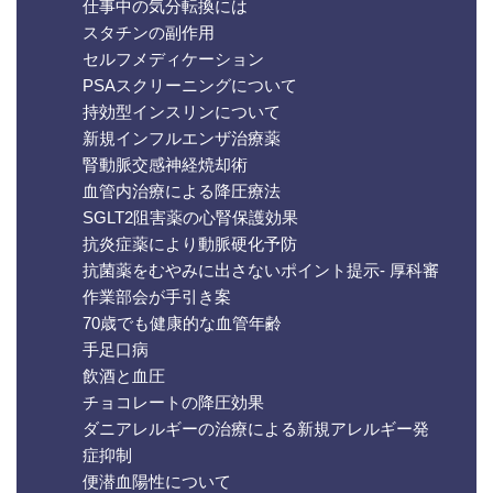
仕事中の気分転換には
スタチンの副作用
セルフメディケーション
PSAスクリーニングについて
持効型インスリンについて
新規インフルエンザ治療薬
腎動脈交感神経焼却術
血管内治療による降圧療法
SGLT2阻害薬の心腎保護効果
抗炎症薬により動脈硬化予防
抗菌薬をむやみに出さないポイント提示- 厚科審
作業部会が手引き案
70歳でも健康的な血管年齢
手足口病
飲酒と血圧
チョコレートの降圧効果
ダニアレルギーの治療による新規アレルギー発
症抑制
便潜血陽性について