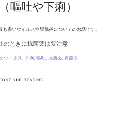
（嘔吐や下痢）
最も多いウイルス性胃腸炎についてのお話です。
吐のときに抗菌薬は要注意
タウィルス
,
下痢
,
嘔吐
,
抗菌薬
,
胃腸炎
CONTINUE READING