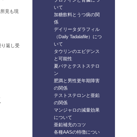
いて
た所見も現
加糖飲料とうつ病の関
係
デイリータダラフィル
（Daily Tadalafile）につ
いて
繰り返し受
タウリンのエビデンス
と可能性
夏バテとテストステロ
ン
肥満と男性更年期障害
の関係
た
テストステロンと亜鉛
の関係
マンジャロの減量効果
について
亜鉛補充のコツ
各種AASの特徴につい