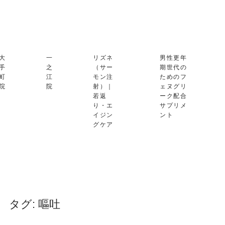
大
一
リズネ
男性更年
手
之
（サー
期世代の
町
江
モン注
ためのフ
院
院
射）｜
ェヌグリ
若返
ーク配合
り・エ
サプリメ
イジン
ント
グケア
タグ:
嘔吐