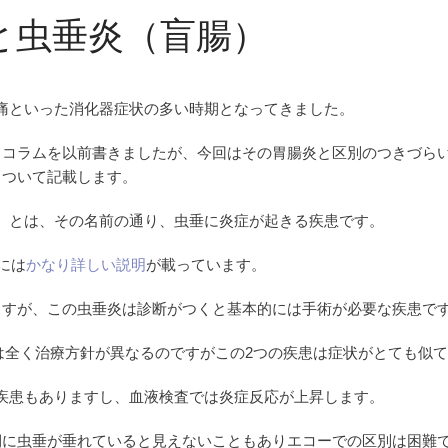
と虫垂炎（盲腸）
痛といった消化器症状の多い時期となってきました。
て
コラムを以前書きましたが、今回はその胃腸炎と区別のつきづら
ついて記載します。
）とは、その名前の通り、虫垂に炎症が起きる疾患です。
aには
かなり詳しい説明
が載っています。
ますが、この虫垂炎は診断がつくと基本的には手術が必要な疾患で
は全く治療方針が異なるのですがこの2つの疾患は症状がとても似
疾患もありますし、血液検査では炎症反応が上昇します。
側に虫垂が垂れていると見えないこともありエコーでの区別は困難