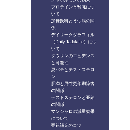
プロテインと腎臓につ
いて
加糖飲料とうつ病の関
係
デイリータダラフィル
（Daily Tadalafile）につ
いて
タウリンのエビデンス
と可能性
夏バテとテストステロ
ン
肥満と男性更年期障害
の関係
テストステロンと亜鉛
の関係
マンジャロの減量効果
について
亜鉛補充のコツ