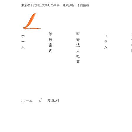
東京都千代田区大手町の内科・健康診断・予防接種
診
医
ホ
コ
療
療
ー
ラ
案
法
ム
ム
内
人
概
要
ホーム
夏風邪