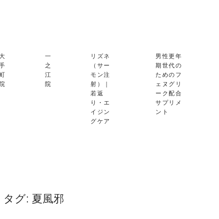
大
一
リズネ
男性更年
手
之
（サー
期世代の
町
江
モン注
ためのフ
院
院
射）｜
ェヌグリ
若返
ーク配合
り・エ
サプリメ
イジン
ント
グケア
タグ:
夏風邪