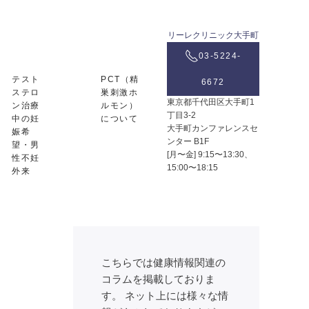
リーレクリニック大手町
03-5224-
テスト
PCT（精
6672
ステロ
巣刺激ホ
東京都千代田区大手町1
ン治療
ルモン）
丁目3-2
中の妊
について
大手町カンファレンスセ
娠希
ンター B1F
望・男
[月〜金] 9:15〜13:30、
性不妊
15:00〜18:15
外来
こちらでは健康情報関連の
コラムを掲載しておりま
す。 ネット上には様々な情