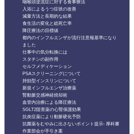
咽喉頭逆流症に対する食事療法
入浴によるうつ症状の改善
減量方法と長期的な結果
食生活の変化と総死亡率
降圧療法の目標値
都内のインフルエンザが流行注意報基準になり
ました
仕事中の気分転換には
スタチンの副作用
セルフメディケーション
PSAスクリーニングについて
持効型インスリンについて
新規インフルエンザ治療薬
腎動脈交感神経焼却術
血管内治療による降圧療法
SGLT2阻害薬の心腎保護効果
抗炎症薬により動脈硬化予防
抗菌薬をむやみに出さないポイント提示- 厚科審
作業部会が手引き案