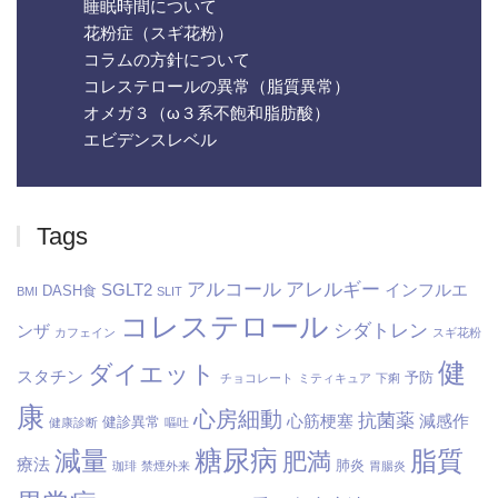
睡眠時間について
花粉症（スギ花粉）
コラムの方針について
コレステロールの異常（脂質異常）
オメガ３（ω３系不飽和脂肪酸）
エビデンスレベル
Tags
アルコール
アレルギー
SGLT2
インフルエ
DASH食
BMI
SLIT
コレステロール
シダトレン
ンザ
カフェイン
スギ花粉
健
ダイエット
スタチン
予防
チョコレート
ミティキュア
下痢
康
心房細動
抗菌薬
心筋梗塞
減感作
健診異常
健康診断
嘔吐
糖尿病
減量
脂質
肥満
療法
肺炎
珈琲
禁煙外来
胃腸炎