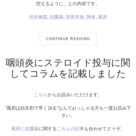
控えるように、との内容です。
抗生物質
,
抗菌薬
,
気管支炎
,
肺炎
,
風邪
CONTINUE READING
咽頭炎にステロイド投与に関
してコラムを記載しました
こちら
からお読みいただけます。
”風邪は抗生剤で早く治る”なんておっしゃる方も一度お読み下
さい。
風邪に抗菌薬
に関する
こちらの記事
も合わせてどうぞ。