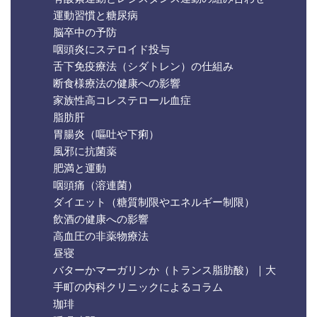
運動習慣と糖尿病
脳卒中の予防
咽頭炎にステロイド投与
舌下免疫療法（シダトレン）の仕組み
断食様療法の健康への影響
家族性高コレステロール血症
脂肪肝
胃腸炎（嘔吐や下痢）
風邪に抗菌薬
肥満と運動
咽頭痛（溶連菌）
ダイエット（糖質制限やエネルギー制限）
飲酒の健康への影響
高血圧の非薬物療法
昼寝
バターかマーガリンか（トランス脂肪酸）｜大
手町の内科クリニックによるコラム
珈琲