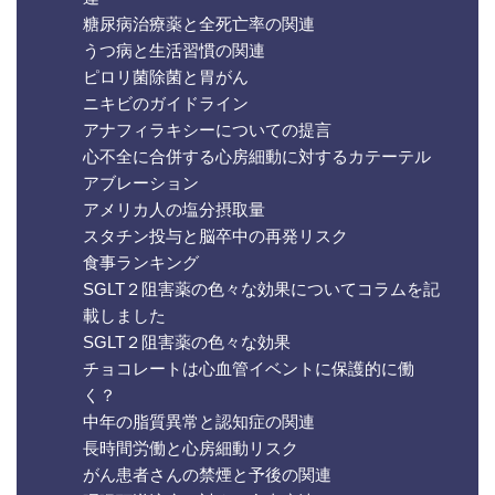
糖尿病治療薬と全死亡率の関連
うつ病と生活習慣の関連
ピロリ菌除菌と胃がん
ニキビのガイドライン
アナフィラキシーについての提言
心不全に合併する心房細動に対するカテーテル
アブレーション
アメリカ人の塩分摂取量
スタチン投与と脳卒中の再発リスク
食事ランキング
SGLT２阻害薬の色々な効果についてコラムを記
載しました
SGLT２阻害薬の色々な効果
チョコレートは心血管イベントに保護的に働
く？
中年の脂質異常と認知症の関連
長時間労働と心房細動リスク
がん患者さんの禁煙と予後の関連