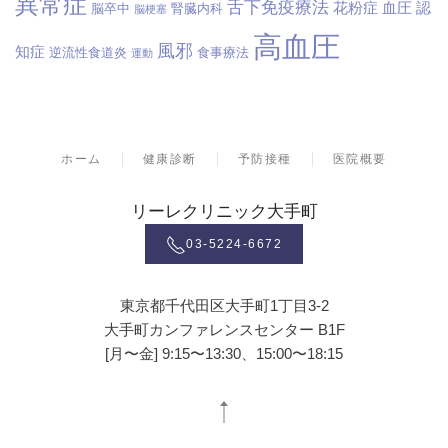
異常症
舌下免疫療法
花粉症
血圧
認
脳卒中
腎臓内科
脳梗塞
高血圧
風邪
知症
逆流性食道炎
食事療法
運動
ホーム
健康診断
予防接種
医院概要
リーレクリニック大手町
03-5224-6672
東京都千代田区大手町1丁目3-2
大手町カンファレンスセンター B1F
[月〜金] 9:15〜13:30、15:00〜18:15