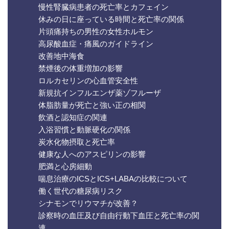
慢性腎臓病患者の死亡率とカフェイン
休みの日に座っている時間と死亡率の関係
片頭痛持ちの男性の女性ホルモン
高尿酸血症・痛風のガイドライン
改善地中海食
禁煙後の体重増加の影響
ロルカセリンの心血管安全性
新規抗インフルエンザ薬ゾフルーザ
体脂肪量が死亡と強い正の相関
飲酒と認知症の関連
入浴習慣と動脈硬化の関係
炭水化物摂取と死亡率
健康な人へのアスピリンの影響
肥満と心房細動
喘息治療のICSとICS+LABAの比較について
働く世代の糖尿病リスク
シナモンでリウマチが改善？
診察時の血圧及び自由行動下血圧と死亡率の関
連