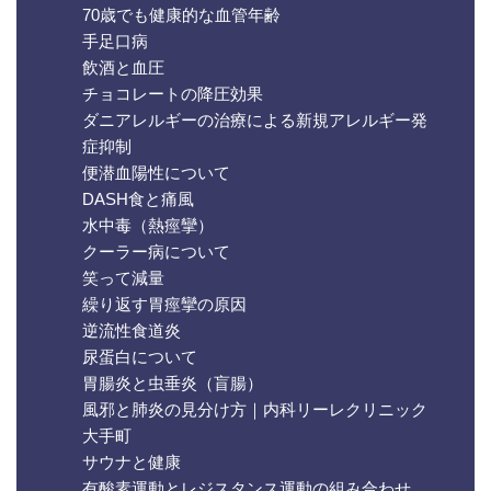
70歳でも健康的な血管年齢
手足口病
飲酒と血圧
チョコレートの降圧効果
ダニアレルギーの治療による新規アレルギー発
症抑制
便潜血陽性について
DASH食と痛風
水中毒（熱痙攣）
クーラー病について
笑って減量
繰り返す胃痙攣の原因
逆流性食道炎
尿蛋白について
胃腸炎と虫垂炎（盲腸）
風邪と肺炎の見分け方｜内科リーレクリニック
大手町
サウナと健康
有酸素運動とレジスタンス運動の組み合わせ