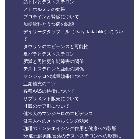
筋トレとテストステロン
メトホルミンの効果
プロテインと腎臓について
加糖飲料とうつ病の関係
デイリータダラフィル（Daily Tadalafile）につい
て
タウリンのエビデンスと可能性
夏バテとテストステロン
肥満と男性更年期障害の関係
テストステロンと亜鉛の関係
マンジャロの減量効果について
亜鉛補充のコツ
各種AASの特徴について
サプリメント販売について
肝臓のケア剤について
健常人のマンジャロのエビデンス
健常人へのメトホルミンの効果
珈琲のアンチエイジング作用と健康への影響
5α還元酵素阻害薬のテストステロンへの影響に