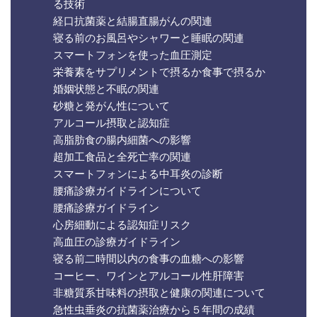
る技術
経口抗菌薬と結腸直腸がんの関連
寝る前のお風呂やシャワーと睡眠の関連
スマートフォンを使った血圧測定
栄養素をサプリメントで摂るか食事で摂るか
婚姻状態と不眠の関連
砂糖と発がん性について
アルコール摂取と認知症
高脂肪食の腸内細菌への影響
超加工食品と全死亡率の関連
スマートフォンによる中耳炎の診断
腰痛診療ガイドラインについて
腰痛診療ガイドライン
心房細動による認知症リスク
高血圧の診療ガイドライン
寝る前二時間以内の食事の血糖への影響
コーヒー、ワインとアルコール性肝障害
非糖質系甘味料の摂取と健康の関連について
急性虫垂炎の抗菌薬治療から５年間の成績