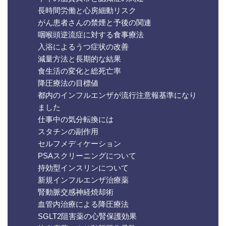
長時間労働と心房細動リスク
がん患者さんの禁煙と予後の関連
咽喉頭逆流症に対する食事療法
入浴によるうつ症状の改善
減量方法と長期的な結果
食生活の変化と総死亡率
降圧療法の目標値
都内のインフルエンザが流行注意報基準になり
ました
仕事中の気分転換には
スタチンの副作用
セルフメディケーション
PSAスクリーニングについて
持効型インスリンについて
新規インフルエンザ治療薬
腎動脈交感神経焼却術
血管内治療による降圧療法
SGLT2阻害薬の心腎保護効果