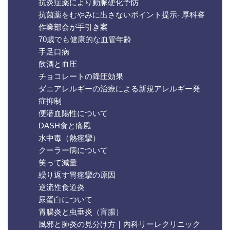
抗炎症薬により動脈硬化予防
抗菌薬をむやみに出さないポイント提示- 厚科審
作業部会が手引き案
70歳でも健康的な血管年齢
手足口病
飲酒と血圧
チョコレートの降圧効果
ダニアレルギーの治療による新規アレルギー発
症抑制
便潜血陽性について
DASH食と痛風
水中毒（熱痙攣）
クーラー病について
笑って減量
繰り返す胃痙攣の原因
逆流性食道炎
尿蛋白について
胃腸炎と虫垂炎（盲腸）
風邪と肺炎の見分け方｜内科リーレクリニック