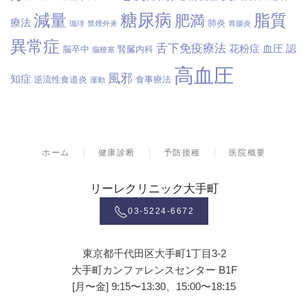
糖尿病
減量
脂質
肥満
療法
肺炎
珈琲
禁煙外来
胃腸炎
異常症
舌下免疫療法
花粉症
血圧
認
脳卒中
腎臓内科
脳梗塞
高血圧
風邪
知症
逆流性食道炎
食事療法
運動
ホーム
健康診断
予防接種
医院概要
リーレクリニック大手町
03-5224-6672
東京都千代田区大手町1丁目3-2
大手町カンファレンスセンター B1F
[月〜金] 9:15〜13:30、15:00〜18:15