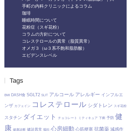
手町の内科クリニックによるコラム
珈琲
睡眠時間について
花粉症（スギ花粉）
コラムの方針について
コレステロールの異常（脂質異常）
オメガ３（ω３系不飽和脂肪酸）
エビデンスレベル
Tags
アルコール
アレルギー
SGLT2
インフルエ
DASH食
BMI
SLIT
コレステロール
シダトレン
ンザ
カフェイン
スギ花粉
健
ダイエット
スタチン
予防
チョコレート
ミティキュア
下痢
康
心房細動
抗菌薬
心筋梗塞
減感作
健診異常
健康診断
嘔吐