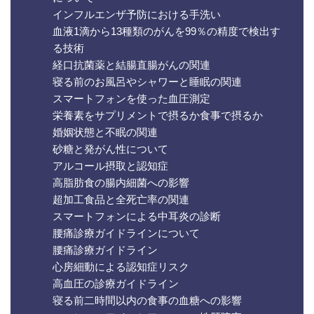
インフルエンザ予防における手洗い
血液1滴から13種類のがんを99％の精度で検出す
る技術
経口抗菌薬と結腸直腸がんの関連
寝る前のお風呂やシャワーと睡眠の関連
スマートフォンを使った血圧測定
栄養素をサプリメントで摂るか食事で摂るか
婚姻状態と不眠の関連
砂糖と発がん性について
アルコール摂取と認知症
高脂肪食の腸内細菌への影響
超加工食品と全死亡率の関連
スマートフォンによる中耳炎の診断
腰痛診療ガイドラインについて
腰痛診療ガイドライン
心房細動による認知症リスク
高血圧の診療ガイドライン
寝る前二時間以内の食事の血糖への影響