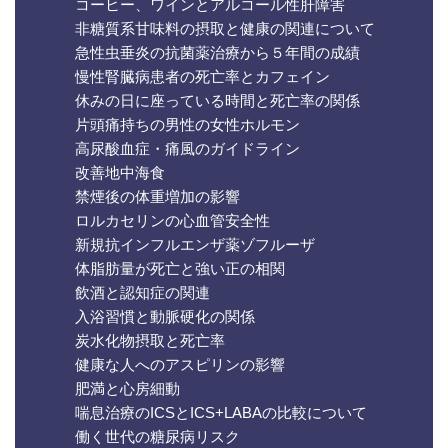
コーヒー、ワインとアルコール性肝障害
非糖質系甘味料の摂取と健康の関連について
急性虫垂炎の抗菌薬治療から５年間の成績
慢性腎臓病患者の死亡率とカフェイン
休みの日に座っている時間と死亡率の関係
片頭痛持ちの男性の女性ホルモン
高尿酸血症・痛風のガイドライン
改善地中海食
禁煙後の体重増加の影響
ロルカセリンの心血管安全性
新規抗インフルエンザ薬ゾフルーザ
体脂肪量が死亡と強い正の相関
飲酒と認知症の関連
入浴習慣と動脈硬化の関係
炭水化物摂取と死亡率
健康な人へのアスピリンの影響
肥満と心房細動
喘息治療のICSとICS+LABAの比較について
働く世代の糖尿病リスク