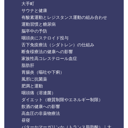
大手町
サウナと健康
有酸素運動とレジスタンス運動の組み合わせ
運動習慣と糖尿病
脳卒中の予防
咽頭炎にステロイド投与
舌下免疫療法（シダトレン）の仕組み
断食様療法の健康への影響
家族性高コレステロール血症
脂肪肝
胃腸炎（嘔吐や下痢）
風邪に抗菌薬
肥満と運動
咽頭痛（溶連菌）
ダイエット（糖質制限やエネルギー制限）
飲酒の健康への影響
高血圧の非薬物療法
昼寝
バターかマーガリンか（トランス脂肪酸）｜大