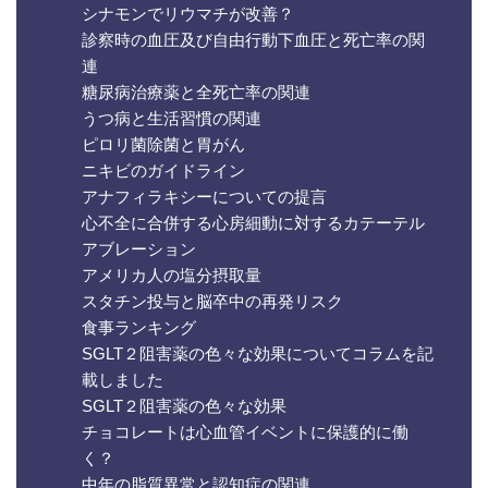
シナモンでリウマチが改善？
診察時の血圧及び自由行動下血圧と死亡率の関
連
糖尿病治療薬と全死亡率の関連
うつ病と生活習慣の関連
ピロリ菌除菌と胃がん
ニキビのガイドライン
アナフィラキシーについての提言
心不全に合併する心房細動に対するカテーテル
アブレーション
アメリカ人の塩分摂取量
スタチン投与と脳卒中の再発リスク
食事ランキング
SGLT２阻害薬の色々な効果についてコラムを記
載しました
SGLT２阻害薬の色々な効果
チョコレートは心血管イベントに保護的に働
く？
中年の脂質異常と認知症の関連