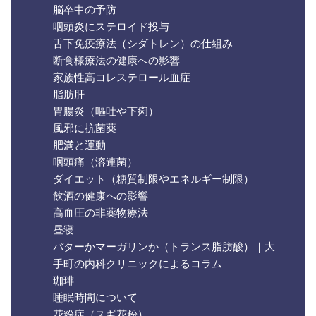
脳卒中の予防
咽頭炎にステロイド投与
舌下免疫療法（シダトレン）の仕組み
断食様療法の健康への影響
家族性高コレステロール血症
脂肪肝
胃腸炎（嘔吐や下痢）
風邪に抗菌薬
肥満と運動
咽頭痛（溶連菌）
ダイエット（糖質制限やエネルギー制限）
飲酒の健康への影響
高血圧の非薬物療法
昼寝
バターかマーガリンか（トランス脂肪酸）｜大
手町の内科クリニックによるコラム
珈琲
睡眠時間について
花粉症（スギ花粉）