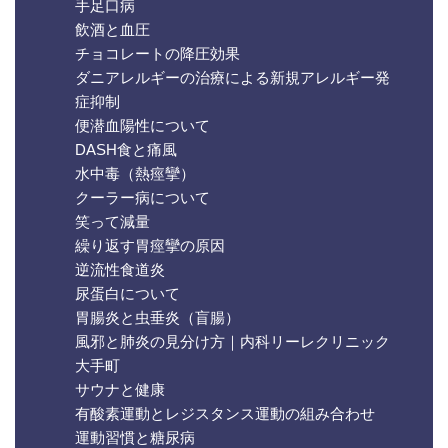
手足口病
飲酒と血圧
チョコレートの降圧効果
ダニアレルギーの治療による新規アレルギー発
症抑制
便潜血陽性について
DASH食と痛風
水中毒（熱痙攣）
クーラー病について
笑って減量
繰り返す胃痙攣の原因
逆流性食道炎
尿蛋白について
胃腸炎と虫垂炎（盲腸）
風邪と肺炎の見分け方｜内科リーレクリニック
大手町
サウナと健康
有酸素運動とレジスタンス運動の組み合わせ
運動習慣と糖尿病