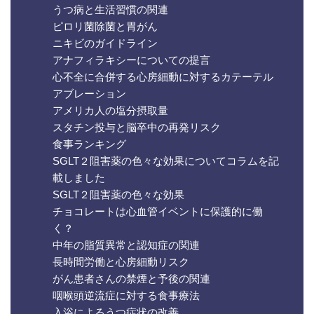
うつ病と生活習慣の関連
ピロリ菌除菌と胃がん
ニキビのガイドライン
アナフィラキシーについての提言
心不全に合併する心房細動に対するカテーテル
アブレーション
アメリカ人の塩分摂取量
スタチン投与と脳卒中の再発リスク
食事ランキング
SGLT２阻害薬の色々な効果についてコラムを記
載しました
SGLT２阻害薬の色々な効果
チョコレートは心血管イベントに保護的に働
く？
中年の脂質異常と認知症の関連
長時間労働と心房細動リスク
がん患者さんの禁煙と予後の関連
咽喉頭逆流症に対する食事療法
入浴によるうつ症状の改善