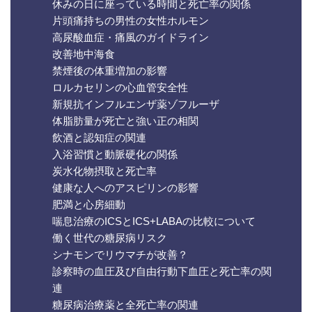
休みの日に座っている時間と死亡率の関係
片頭痛持ちの男性の女性ホルモン
高尿酸血症・痛風のガイドライン
改善地中海食
禁煙後の体重増加の影響
ロルカセリンの心血管安全性
新規抗インフルエンザ薬ゾフルーザ
体脂肪量が死亡と強い正の相関
飲酒と認知症の関連
入浴習慣と動脈硬化の関係
炭水化物摂取と死亡率
健康な人へのアスピリンの影響
肥満と心房細動
喘息治療のICSとICS+LABAの比較について
働く世代の糖尿病リスク
シナモンでリウマチが改善？
診察時の血圧及び自由行動下血圧と死亡率の関
連
糖尿病治療薬と全死亡率の関連