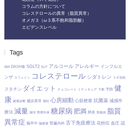
コラムの方針について
コレステロールの異常（脂質異常）
オメガ３（ω３系不飽和脂肪酸）
エビデンスレベル
Tags
アルコール
アレルギー
SGLT2
インフルエ
DASH食
BMI
SLIT
コレステロール
シダトレン
ンザ
カフェイン
スギ花粉
健
ダイエット
スタチン
予防
チョコレート
ミティキュア
下痢
康
心房細動
抗菌薬
心筋梗塞
減感作
健診異常
健康診断
嘔吐
糖尿病
減量
脂質
肥満
療法
肺炎
珈琲
禁煙外来
胃腸炎
異常症
舌下免疫療法
花粉症
血圧
認
脳卒中
腎臓内科
脳梗塞