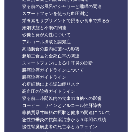
寝る前のお風呂やシャワーと睡眠の関連
スマートフォンを使った血圧測定
栄養素をサプリメントで摂るか食事で摂るか
婚姻状態と不眠の関連
砂糖と発がん性について
アルコール摂取と認知症
高脂肪食の腸内細菌への影響
超加工食品と全死亡率の関連
スマートフォンによる中耳炎の診断
腰痛診療ガイドラインについて
腰痛診療ガイドライン
心房細動による認知症リスク
高血圧の診療ガイドライン
寝る前二時間以内の食事の血糖への影響
コーヒー、ワインとアルコール性肝障害
非糖質系甘味料の摂取と健康の関連について
急性虫垂炎の抗菌薬治療から５年間の成績
慢性腎臓病患者の死亡率とカフェイン