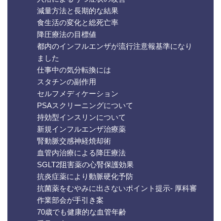
減量方法と長期的な結果
食生活の変化と総死亡率
降圧療法の目標値
都内のインフルエンザが流行注意報基準になり
ました
仕事中の気分転換には
スタチンの副作用
セルフメディケーション
PSAスクリーニングについて
持効型インスリンについて
新規インフルエンザ治療薬
腎動脈交感神経焼却術
血管内治療による降圧療法
SGLT2阻害薬の心腎保護効果
抗炎症薬により動脈硬化予防
抗菌薬をむやみに出さないポイント提示- 厚科審
作業部会が手引き案
70歳でも健康的な血管年齢