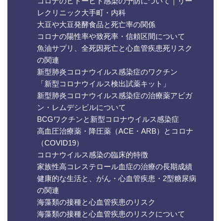
コロナのヒトーヒト感染の予防について｜リー
レクリニック大手町・内科
大豆や大豆発酵食品と死亡率の関係
コロナの陽性率や致死率・信頼区間について
魚油サプリ、全死因死亡と心血管疾患死リスク
の関連
新型肺炎コロナウイルス感染症のワクチン
「新型コロナウイルス検出試薬キット」
新型肺炎コロナウイルス感染症の治療薬アビガ
ン・レムデシビルについて
BCGワクチンと新型コロナウイルス感染症
高血圧治療薬・降圧薬（ACE・ARB）とコロナ
（COVID19）
コロナウイルス感染の臨床的特徴
家族性高コレステロール血症の治療の長期成績
健康的な生活と、がん・心血管疾患・2型糖尿病
の関連
海藻類の接種と心血管疾患のリスク
海藻類の接種と心血管疾患のリスクについて