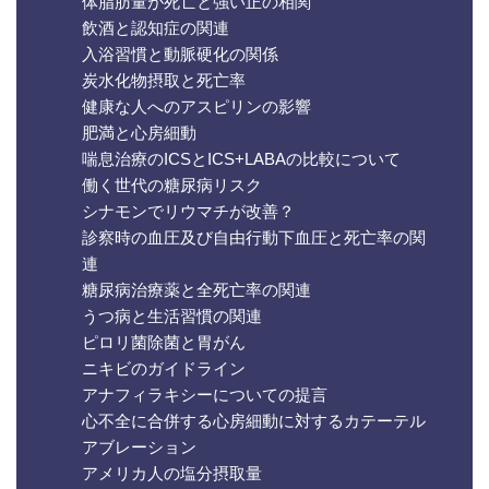
体脂肪量が死亡と強い正の相関
飲酒と認知症の関連
入浴習慣と動脈硬化の関係
炭水化物摂取と死亡率
健康な人へのアスピリンの影響
肥満と心房細動
喘息治療のICSとICS+LABAの比較について
働く世代の糖尿病リスク
シナモンでリウマチが改善？
診察時の血圧及び自由行動下血圧と死亡率の関
連
糖尿病治療薬と全死亡率の関連
うつ病と生活習慣の関連
ピロリ菌除菌と胃がん
ニキビのガイドライン
アナフィラキシーについての提言
心不全に合併する心房細動に対するカテーテル
アブレーション
アメリカ人の塩分摂取量