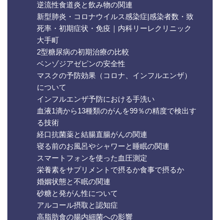
逆流性食道炎と飲み物の関連
新型肺炎・コロナウイルス感染症|感染者数・致
死率・初期症状・免疫｜内科リーレクリニック
大手町
2型糖尿病の初期治療の比較
ベンゾジアゼピンの安全性
マスクの予防効果（コロナ、インフルエンザ）
について
インフルエンザ予防における手洗い
血液1滴から13種類のがんを99％の精度で検出す
る技術
経口抗菌薬と結腸直腸がんの関連
寝る前のお風呂やシャワーと睡眠の関連
スマートフォンを使った血圧測定
栄養素をサプリメントで摂るか食事で摂るか
婚姻状態と不眠の関連
砂糖と発がん性について
アルコール摂取と認知症
高脂肪食の腸内細菌への影響