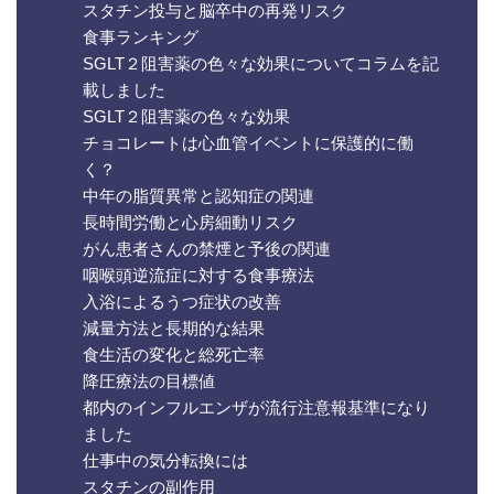
スタチン投与と脳卒中の再発リスク
食事ランキング
SGLT２阻害薬の色々な効果についてコラムを記
載しました
SGLT２阻害薬の色々な効果
チョコレートは心血管イベントに保護的に働
く？
中年の脂質異常と認知症の関連
長時間労働と心房細動リスク
がん患者さんの禁煙と予後の関連
咽喉頭逆流症に対する食事療法
入浴によるうつ症状の改善
減量方法と長期的な結果
食生活の変化と総死亡率
降圧療法の目標値
都内のインフルエンザが流行注意報基準になり
ました
仕事中の気分転換には
スタチンの副作用