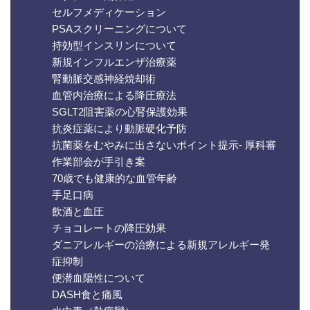
セルフメディケーション
PSAスクリーニングについて
持効型インスリンについて
新規インフルエンザ治療薬
腎動脈交感神経焼却術
血管内治療による降圧療法
SGLT2阻害薬の心腎保護効果
抗炎症薬により動脈硬化予防
抗菌薬をむやみに出さないポイント提示- 厚科審
作業部会が手引き案
70歳でも健康的な血管年齢
手足口病
飲酒と血圧
チョコレートの降圧効果
ダニアレルギーの治療による新規アレルギー発
症抑制
便潜血陽性について
DASH食と痛風