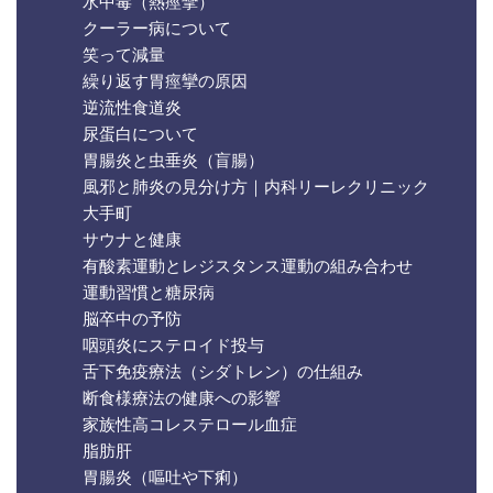
水中毒（熱痙攣）
クーラー病について
笑って減量
繰り返す胃痙攣の原因
逆流性食道炎
尿蛋白について
胃腸炎と虫垂炎（盲腸）
風邪と肺炎の見分け方｜内科リーレクリニック
大手町
サウナと健康
有酸素運動とレジスタンス運動の組み合わせ
運動習慣と糖尿病
脳卒中の予防
咽頭炎にステロイド投与
舌下免疫療法（シダトレン）の仕組み
断食様療法の健康への影響
家族性高コレステロール血症
脂肪肝
胃腸炎（嘔吐や下痢）