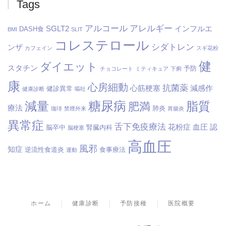
Tags
アルコール
アレルギー
SGLT2
インフルエ
DASH食
BMI
SLIT
コレステロール
シダトレン
ンザ
カフェイン
スギ花粉
健
ダイエット
スタチン
予防
チョコレート
ミティキュア
下痢
康
心房細動
抗菌薬
心筋梗塞
減感作
健診異常
健康診断
嘔吐
糖尿病
減量
脂質
肥満
療法
肺炎
珈琲
禁煙外来
胃腸炎
異常症
舌下免疫療法
花粉症
血圧
認
脳卒中
腎臓内科
脳梗塞
高血圧
風邪
知症
逆流性食道炎
食事療法
運動
ホーム
健康診断
予防接種
医院概要