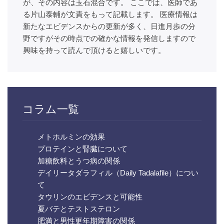
が、その内容は玉石混合です。 ここでは、医師であ
る片山泰輔が文責をもって記載します。 医療情報は
新たなエビデンスからの更新が多く、日進月歩の分
野ですがその時点での確かな情報を発信しますので
興味を持って読んで頂けると嬉しいです。
コラム一覧
メトホルミンの効果
プロテインと腎臓について
加糖飲料とうつ病の関係
デイリータダラフィル（Daily Tadalafile）につい
て
タウリンのエビデンスと可能性
夏バテとテストステロン
肥満と男性更年期障害の関係