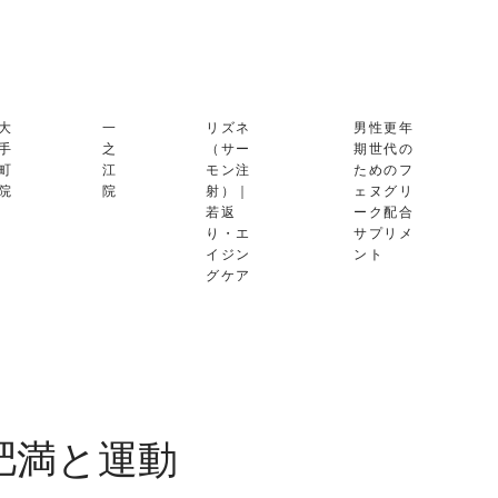
大
一
リズネ
男性更年
手
之
（サー
期世代の
町
江
モン注
ためのフ
院
院
射）｜
ェヌグリ
若返
ーク配合
り・エ
サプリメ
イジン
ント
グケア
肥満と運動