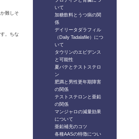
いて
なか難しそ
加糖飲料とうつ病の関
係
デイリータダラフィル
です。ちな
（Daily Tadalafile）につ
いて
タウリンのエビデンス
と可能性
夏バテとテストステロ
ン
肥満と男性更年期障害
。
の関係
テストステロンと亜鉛
の関係
マンジャロの減量効果
について
亜鉛補充のコツ
各種AASの特徴につい