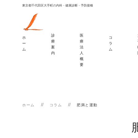
東京都千代田区大手町の内科・健康診断・予防接種
診
医
ホ
コ
療
療
ー
ラ
案
法
ム
ム
内
人
概
要
ホーム
コラム
肥満と運動