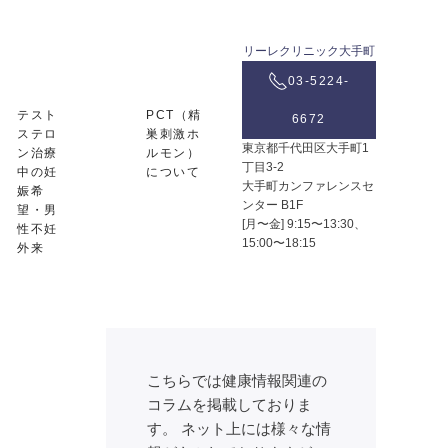
リーレクリニック大手町
03-5224-
テスト
PCT（精
6672
ステロ
巣刺激ホ
東京都千代田区大手町1
ン治療
ルモン）
丁目3-2
中の妊
について
大手町カンファレンスセ
娠希
ンター B1F
望・男
[月〜金] 9:15〜13:30、
性不妊
15:00〜18:15
外来
こちらでは健康情報関連の
コラムを掲載しておりま
す。 ネット上には様々な情