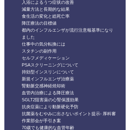
入浴によるうつ症状の改善
減量方法と長期的な結果
食生活の変化と総死亡率
降圧療法の目標値
都内のインフルエンザが流行注意報基準になり
ました
仕事中の気分転換には
スタチンの副作用
セルフメディケーション
PSAスクリーニングについて
持効型インスリンについて
新規インフルエンザ治療薬
腎動脈交感神経焼却術
血管内治療による降圧療法
SGLT2阻害薬の心腎保護効果
抗炎症薬により動脈硬化予防
抗菌薬をむやみに出さないポイント提示- 厚科審
作業部会が手引き案
70歳でも健康的な血管年齢