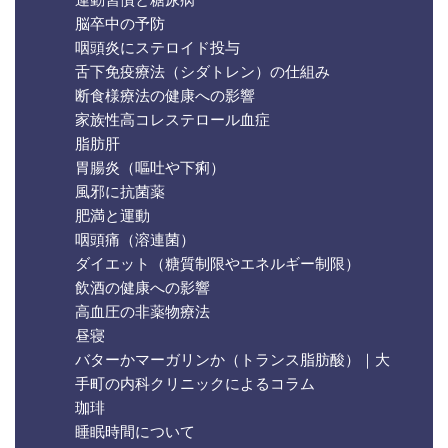
脳卒中の予防
咽頭炎にステロイド投与
舌下免疫療法（シダトレン）の仕組み
断食様療法の健康への影響
家族性高コレステロール血症
脂肪肝
胃腸炎（嘔吐や下痢）
風邪に抗菌薬
肥満と運動
咽頭痛（溶連菌）
ダイエット（糖質制限やエネルギー制限）
飲酒の健康への影響
高血圧の非薬物療法
昼寝
バターかマーガリンか（トランス脂肪酸）｜大
手町の内科クリニックによるコラム
珈琲
睡眠時間について