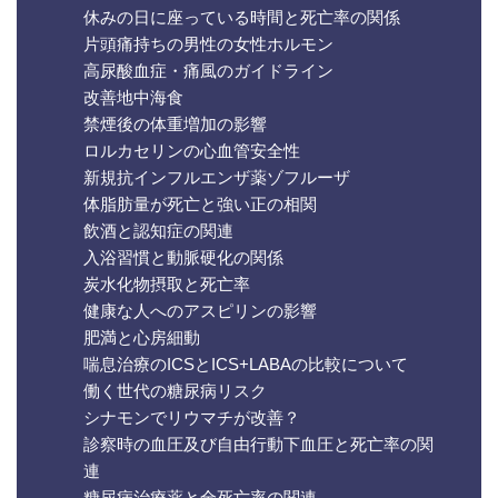
休みの日に座っている時間と死亡率の関係
片頭痛持ちの男性の女性ホルモン
高尿酸血症・痛風のガイドライン
改善地中海食
禁煙後の体重増加の影響
ロルカセリンの心血管安全性
新規抗インフルエンザ薬ゾフルーザ
体脂肪量が死亡と強い正の相関
飲酒と認知症の関連
入浴習慣と動脈硬化の関係
炭水化物摂取と死亡率
健康な人へのアスピリンの影響
肥満と心房細動
喘息治療のICSとICS+LABAの比較について
働く世代の糖尿病リスク
シナモンでリウマチが改善？
診察時の血圧及び自由行動下血圧と死亡率の関
連
糖尿病治療薬と全死亡率の関連