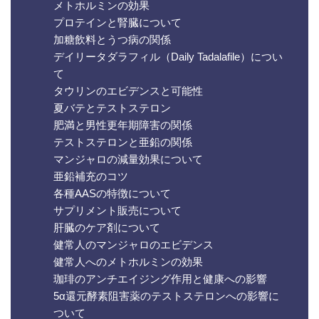
メトホルミンの効果
プロテインと腎臓について
加糖飲料とうつ病の関係
デイリータダラフィル（Daily Tadalafile）につい
て
タウリンのエビデンスと可能性
夏バテとテストステロン
肥満と男性更年期障害の関係
テストステロンと亜鉛の関係
マンジャロの減量効果について
亜鉛補充のコツ
各種AASの特徴について
サプリメント販売について
肝臓のケア剤について
健常人のマンジャロのエビデンス
健常人へのメトホルミンの効果
珈琲のアンチエイジング作用と健康への影響
5α還元酵素阻害薬のテストステロンへの影響に
ついて