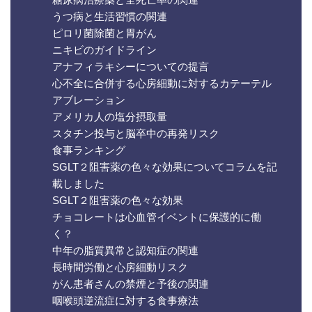
うつ病と生活習慣の関連
ピロリ菌除菌と胃がん
ニキビのガイドライン
アナフィラキシーについての提言
心不全に合併する心房細動に対するカテーテル
アブレーション
アメリカ人の塩分摂取量
スタチン投与と脳卒中の再発リスク
食事ランキング
SGLT２阻害薬の色々な効果についてコラムを記
載しました
SGLT２阻害薬の色々な効果
チョコレートは心血管イベントに保護的に働
く？
中年の脂質異常と認知症の関連
長時間労働と心房細動リスク
がん患者さんの禁煙と予後の関連
咽喉頭逆流症に対する食事療法