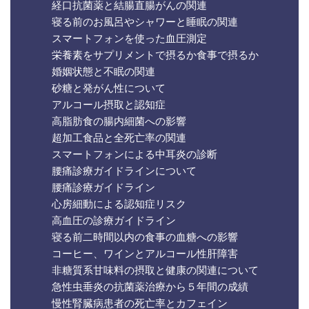
経口抗菌薬と結腸直腸がんの関連
寝る前のお風呂やシャワーと睡眠の関連
スマートフォンを使った血圧測定
栄養素をサプリメントで摂るか食事で摂るか
婚姻状態と不眠の関連
砂糖と発がん性について
アルコール摂取と認知症
高脂肪食の腸内細菌への影響
超加工食品と全死亡率の関連
スマートフォンによる中耳炎の診断
腰痛診療ガイドラインについて
腰痛診療ガイドライン
心房細動による認知症リスク
高血圧の診療ガイドライン
寝る前二時間以内の食事の血糖への影響
コーヒー、ワインとアルコール性肝障害
非糖質系甘味料の摂取と健康の関連について
急性虫垂炎の抗菌薬治療から５年間の成績
慢性腎臓病患者の死亡率とカフェイン