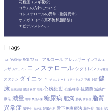
花粉症（スギ花粉）
コラムの方針について
コレステロールの異常（脂質異常）
オメガ３（ω３系不飽和脂肪酸）
エビデンスレベル
Tags
アルコール
アレルギー
SGLT2
インフルエ
DASH食
BMI
SLIT
コレステロール
シダトレン
ンザ
カフェイン
スギ花粉
健
ダイエット
スタチン
予防
チョコレート
ミティキュア
下痢
康
心房細動
抗菌薬
心筋梗塞
減感作
健診異常
健康診断
嘔吐
糖尿病
減量
脂質
肥満
療法
肺炎
珈琲
禁煙外来
胃腸炎
異常症
舌下免疫療法
花粉症
血圧
認
脳卒中
腎臓内科
脳梗塞