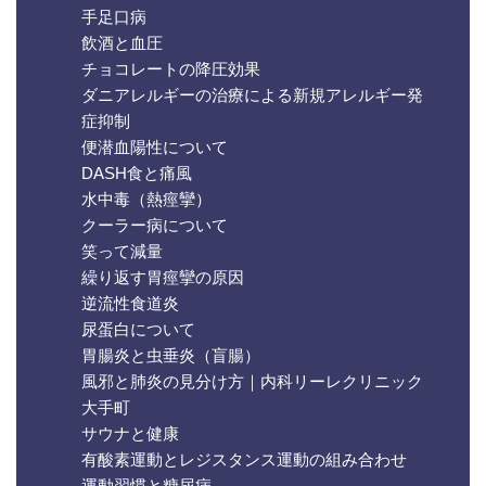
手足口病
飲酒と血圧
チョコレートの降圧効果
ダニアレルギーの治療による新規アレルギー発
症抑制
便潜血陽性について
DASH食と痛風
水中毒（熱痙攣）
クーラー病について
笑って減量
繰り返す胃痙攣の原因
逆流性食道炎
尿蛋白について
胃腸炎と虫垂炎（盲腸）
風邪と肺炎の見分け方｜内科リーレクリニック
大手町
サウナと健康
有酸素運動とレジスタンス運動の組み合わせ
運動習慣と糖尿病