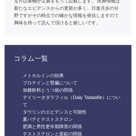
る片山泰輔が文責をもって記載します。 医療情報は
新たなエビデンスからの更新が多く、日進月歩の分
野ですがその時点での確かな情報を発信しますので
興味を持って読んで頂けると嬉しいです。
コラム一覧
メトホルミンの効果
プロテインと腎臓について
加糖飲料とうつ病の関係
デイリータダラフィル（Daily Tadalafile）につい
て
タウリンのエビデンスと可能性
夏バテとテストステロン
肥満と男性更年期障害の関係
テストステロンと亜鉛の関係