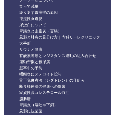
クーラー病について
笑って減量
繰り返す胃痙攣の原因
逆流性食道炎
尿蛋白について
胃腸炎と虫垂炎（盲腸）
風邪と肺炎の見分け方｜内科リーレクリニック
大手町
サウナと健康
有酸素運動とレジスタンス運動の組み合わせ
運動習慣と糖尿病
脳卒中の予防
咽頭炎にステロイド投与
舌下免疫療法（シダトレン）の仕組み
断食様療法の健康への影響
家族性高コレステロール血症
脂肪肝
胃腸炎（嘔吐や下痢）
風邪に抗菌薬