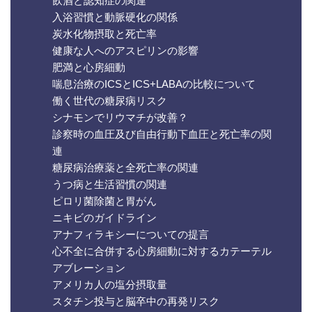
飲酒と認知症の関連
入浴習慣と動脈硬化の関係
炭水化物摂取と死亡率
健康な人へのアスピリンの影響
肥満と心房細動
喘息治療のICSとICS+LABAの比較について
働く世代の糖尿病リスク
シナモンでリウマチが改善？
診察時の血圧及び自由行動下血圧と死亡率の関
連
糖尿病治療薬と全死亡率の関連
うつ病と生活習慣の関連
ピロリ菌除菌と胃がん
ニキビのガイドライン
アナフィラキシーについての提言
心不全に合併する心房細動に対するカテーテル
アブレーション
アメリカ人の塩分摂取量
スタチン投与と脳卒中の再発リスク