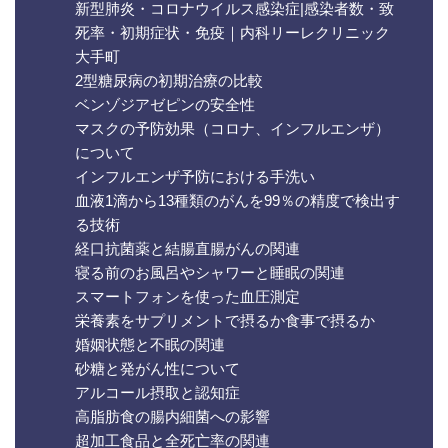
新型肺炎・コロナウイルス感染症|感染者数・致
死率・初期症状・免疫｜内科リーレクリニック
大手町
2型糖尿病の初期治療の比較
ベンゾジアゼピンの安全性
マスクの予防効果（コロナ、インフルエンザ）
について
インフルエンザ予防における手洗い
血液1滴から13種類のがんを99％の精度で検出す
る技術
経口抗菌薬と結腸直腸がんの関連
寝る前のお風呂やシャワーと睡眠の関連
スマートフォンを使った血圧測定
栄養素をサプリメントで摂るか食事で摂るか
婚姻状態と不眠の関連
砂糖と発がん性について
アルコール摂取と認知症
高脂肪食の腸内細菌への影響
超加工食品と全死亡率の関連