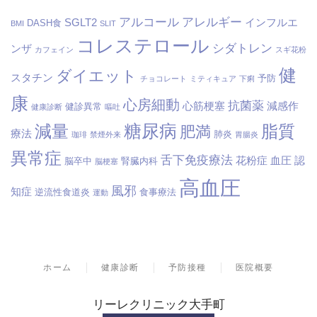
アルコール
アレルギー
SGLT2
インフルエ
DASH食
BMI
SLIT
コレステロール
シダトレン
ンザ
カフェイン
スギ花粉
健
ダイエット
スタチン
予防
チョコレート
ミティキュア
下痢
康
心房細動
抗菌薬
心筋梗塞
減感作
健診異常
健康診断
嘔吐
糖尿病
減量
脂質
肥満
療法
肺炎
珈琲
禁煙外来
胃腸炎
異常症
舌下免疫療法
花粉症
血圧
認
脳卒中
腎臓内科
脳梗塞
高血圧
風邪
知症
逆流性食道炎
食事療法
運動
ホーム
健康診断
予防接種
医院概要
リーレクリニック大手町