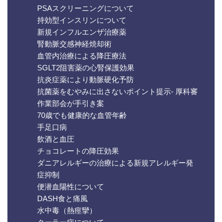
PSAスクリーニングについて
持効型インスリンについて
新規インフルエンザ治療薬
腎動脈交感神経焼却術
血管内治療による降圧療法
SGLT2阻害薬の心腎保護効果
抗炎症薬により動脈硬化予防
抗菌薬をむやみに出さないポイント提示- 厚科審
作業部会が手引き案
70歳でも健康的な血管年齢
手足口病
飲酒と血圧
チョコレートの降圧効果
ダニアレルギーの治療による新規アレルギー発
症抑制
便潜血陽性について
DASH食と痛風
水中毒（熱痙攣）