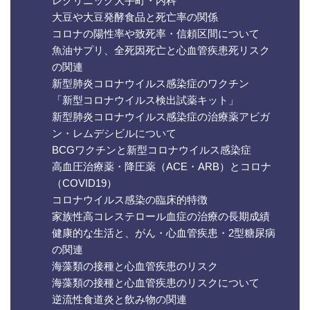
レクリニック大手町・内科
大豆や大豆発酵食品と死亡率の関係
コロナの陽性率や致死率・信頼区間について
魚油サプリ、全死因死亡と心血管疾患死リスク
の関連
新型肺炎コロナウイルス感染症のワクチン
「新型コロナウイルス検出試薬キット」
新型肺炎コロナウイルス感染症の治療薬アビガ
ン・レムデシビルについて
BCGワクチンと新型コロナウイルス感染症
高血圧治療薬・降圧薬（ACE・ARB）とコロナ
（COVID19）
コロナウイルス感染の臨床的特徴
家族性高コレステロール血症の治療の長期成績
健康的な生活と、がん・心血管疾患・2型糖尿病
の関連
海藻類の接種と心血管疾患のリスク
海藻類の接種と心血管疾患のリスクについて
逆流性食道炎と飲み物の関連