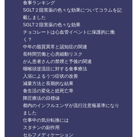
食事ランキング
SGLT２阻害薬の色々な効果についてコラムを記
載しました
SGLT２阻害薬の色々な効果
チョコレートは心血管イベントに保護的に働
く？
中年の脂質異常と認知症の関連
長時間労働と心房細動リスク
がん患者さんの禁煙と予後の関連
咽喉頭逆流症に対する食事療法
入浴によるうつ症状の改善
減量方法と長期的な結果
食生活の変化と総死亡率
降圧療法の目標値
都内のインフルエンザが流行注意報基準になり
ました
仕事中の気分転換には
スタチンの副作用
セルフメディケーション