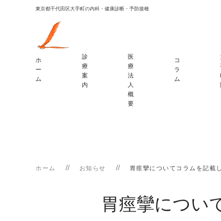
東京都千代田区大手町の内科・健康診断・予防接種
診
医
ホ
コ
療
療
ー
ラ
案
法
ム
ム
内
人
概
要
ホーム
お知らせ
胃痙攣についてコラムを記載
胃痙攣につい