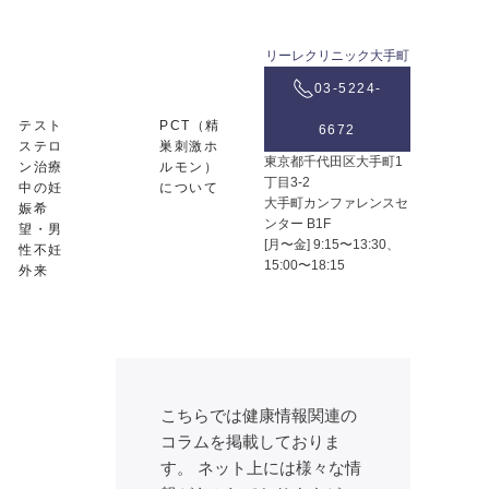
リーレクリニック大手町
03-5224-
テスト
PCT（精
6672
ステロ
巣刺激ホ
東京都千代田区大手町1
ン治療
ルモン）
丁目3-2
中の妊
について
大手町カンファレンスセ
娠希
ンター B1F
望・男
[月〜金] 9:15〜13:30、
性不妊
15:00〜18:15
外来
こちらでは健康情報関連の
コラムを掲載しておりま
す。 ネット上には様々な情