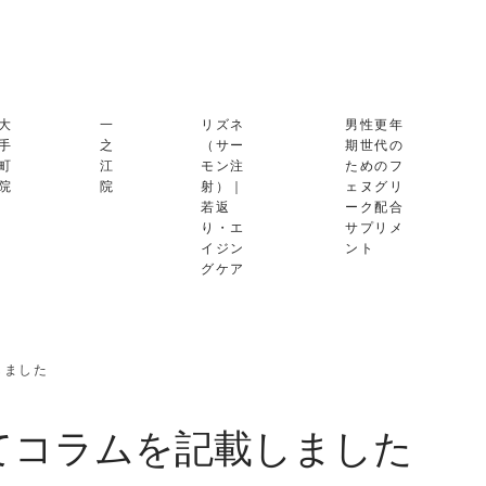
大
一
リズネ
男性更年
手
之
（サー
期世代の
町
江
モン注
ためのフ
院
院
射）｜
ェヌグリ
若返
ーク配合
り・エ
サプリメ
イジン
ント
グケア
しました
てコラムを記載しました