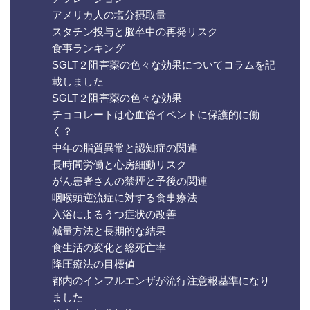
アメリカ人の塩分摂取量
スタチン投与と脳卒中の再発リスク
食事ランキング
SGLT２阻害薬の色々な効果についてコラムを記
載しました
SGLT２阻害薬の色々な効果
チョコレートは心血管イベントに保護的に働
く？
中年の脂質異常と認知症の関連
長時間労働と心房細動リスク
がん患者さんの禁煙と予後の関連
咽喉頭逆流症に対する食事療法
入浴によるうつ症状の改善
減量方法と長期的な結果
食生活の変化と総死亡率
降圧療法の目標値
都内のインフルエンザが流行注意報基準になり
ました