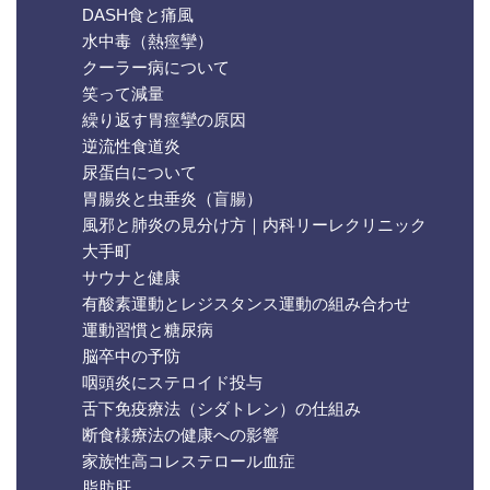
DASH食と痛風
水中毒（熱痙攣）
クーラー病について
笑って減量
繰り返す胃痙攣の原因
逆流性食道炎
尿蛋白について
胃腸炎と虫垂炎（盲腸）
風邪と肺炎の見分け方｜内科リーレクリニック
大手町
サウナと健康
有酸素運動とレジスタンス運動の組み合わせ
運動習慣と糖尿病
脳卒中の予防
咽頭炎にステロイド投与
舌下免疫療法（シダトレン）の仕組み
断食様療法の健康への影響
家族性高コレステロール血症
脂肪肝