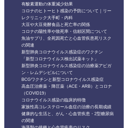
有酸素運動の体重減少効果
コロナのヒトーヒト感染の予防について｜リー
レクリニック大手町・内科
大豆や大豆発酵食品と死亡率の関係
コロナの陽性率や致死率・信頼区間について
魚油サプリ、全死因死亡と心血管疾患死リスク
の関連
新型肺炎コロナウイルス感染症のワクチン
「新型コロナウイルス検出試薬キット」
新型肺炎コロナウイルス感染症の治療薬アビガ
ン・レムデシビルについて
BCGワクチンと新型コロナウイルス感染症
高血圧治療薬・降圧薬（ACE・ARB）とコロナ
（COVID19）
コロナウイルス感染の臨床的特徴
家族性高コレステロール血症の治療の長期成績
健康的な生活と、がん・心血管疾患・2型糖尿病
の関連
海藻類の接種と心血管疾患のリスク