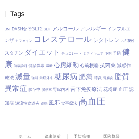
Tags
アルコール
アレルギー
SGLT2
インフルエ
DASH食
BMI
SLIT
コレステロール
シダトレン
ンザ
カフェイン
スギ花粉
健
ダイエット
スタチン
予防
チョコレート
ミティキュア
下痢
康
心房細動
抗菌薬
心筋梗塞
減感作
健診異常
健康診断
嘔吐
糖尿病
減量
脂質
肥満
療法
肺炎
珈琲
禁煙外来
胃腸炎
異常症
舌下免疫療法
花粉症
血圧
認
脳卒中
腎臓内科
脳梗塞
高血圧
風邪
知症
逆流性食道炎
食事療法
運動
ホーム
健康診断
予防接種
医院概要