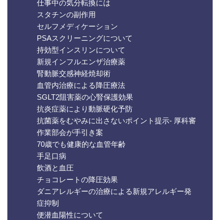
仕事中の気分転換には
スタチンの副作用
セルフメディケーション
PSAスクリーニングについて
持効型インスリンについて
新規インフルエンザ治療薬
腎動脈交感神経焼却術
血管内治療による降圧療法
SGLT2阻害薬の心腎保護効果
抗炎症薬により動脈硬化予防
抗菌薬をむやみに出さないポイント提示- 厚科審
作業部会が手引き案
70歳でも健康的な血管年齢
手足口病
飲酒と血圧
チョコレートの降圧効果
ダニアレルギーの治療による新規アレルギー発
症抑制
便潜血陽性について