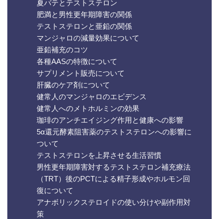
夏バテとテストステロン
肥満と男性更年期障害の関係
テストステロンと亜鉛の関係
マンジャロの減量効果について
亜鉛補充のコツ
各種AASの特徴について
サプリメント販売について
肝臓のケア剤について
健常人のマンジャロのエビデンス
健常人へのメトホルミンの効果
珈琲のアンチエイジング作用と健康への影響
5α還元酵素阻害薬のテストステロンへの影響に
ついて
テストステロンを上昇させる生活習慣
男性更年期障害対するテストステロン補充療法
（TRT）後のPCTによる精子形成やホルモン回
復について
アナボリックステロイドの使い分けや副作用対
策