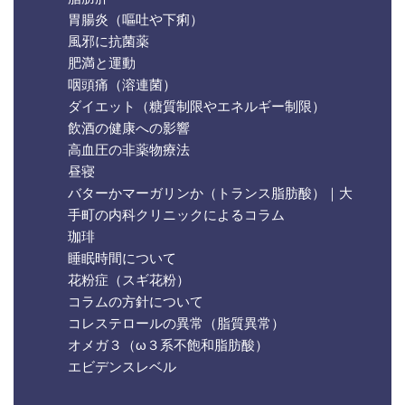
胃腸炎（嘔吐や下痢）
風邪に抗菌薬
肥満と運動
咽頭痛（溶連菌）
ダイエット（糖質制限やエネルギー制限）
飲酒の健康への影響
高血圧の非薬物療法
昼寝
バターかマーガリンか（トランス脂肪酸）｜大
手町の内科クリニックによるコラム
珈琲
睡眠時間について
花粉症（スギ花粉）
コラムの方針について
コレステロールの異常（脂質異常）
オメガ３（ω３系不飽和脂肪酸）
エビデンスレベル