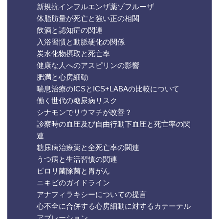
新規抗インフルエンザ薬ゾフルーザ
体脂肪量が死亡と強い正の相関
飲酒と認知症の関連
入浴習慣と動脈硬化の関係
炭水化物摂取と死亡率
健康な人へのアスピリンの影響
肥満と心房細動
喘息治療のICSとICS+LABAの比較について
働く世代の糖尿病リスク
シナモンでリウマチが改善？
診察時の血圧及び自由行動下血圧と死亡率の関
連
糖尿病治療薬と全死亡率の関連
うつ病と生活習慣の関連
ピロリ菌除菌と胃がん
ニキビのガイドライン
アナフィラキシーについての提言
心不全に合併する心房細動に対するカテーテル
アブレーション