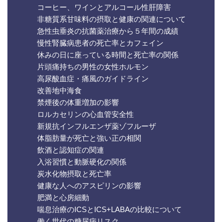
コーヒー、ワインとアルコール性肝障害
非糖質系甘味料の摂取と健康の関連について
急性虫垂炎の抗菌薬治療から５年間の成績
慢性腎臓病患者の死亡率とカフェイン
休みの日に座っている時間と死亡率の関係
片頭痛持ちの男性の女性ホルモン
高尿酸血症・痛風のガイドライン
改善地中海食
禁煙後の体重増加の影響
ロルカセリンの心血管安全性
新規抗インフルエンザ薬ゾフルーザ
体脂肪量が死亡と強い正の相関
飲酒と認知症の関連
入浴習慣と動脈硬化の関係
炭水化物摂取と死亡率
健康な人へのアスピリンの影響
肥満と心房細動
喘息治療のICSとICS+LABAの比較について
働く世代の糖尿病リスク