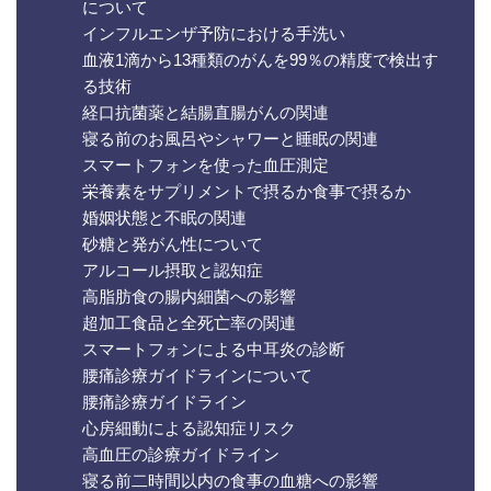
について
インフルエンザ予防における手洗い
血液1滴から13種類のがんを99％の精度で検出す
る技術
経口抗菌薬と結腸直腸がんの関連
寝る前のお風呂やシャワーと睡眠の関連
スマートフォンを使った血圧測定
栄養素をサプリメントで摂るか食事で摂るか
婚姻状態と不眠の関連
砂糖と発がん性について
アルコール摂取と認知症
高脂肪食の腸内細菌への影響
超加工食品と全死亡率の関連
スマートフォンによる中耳炎の診断
腰痛診療ガイドラインについて
腰痛診療ガイドライン
心房細動による認知症リスク
高血圧の診療ガイドライン
寝る前二時間以内の食事の血糖への影響