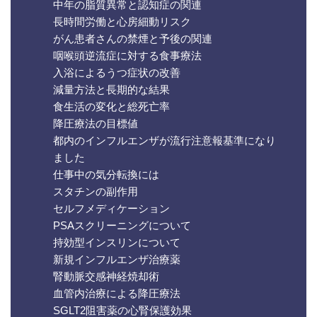
中年の脂質異常と認知症の関連
長時間労働と心房細動リスク
がん患者さんの禁煙と予後の関連
咽喉頭逆流症に対する食事療法
入浴によるうつ症状の改善
減量方法と長期的な結果
食生活の変化と総死亡率
降圧療法の目標値
都内のインフルエンザが流行注意報基準になり
ました
仕事中の気分転換には
スタチンの副作用
セルフメディケーション
PSAスクリーニングについて
持効型インスリンについて
新規インフルエンザ治療薬
腎動脈交感神経焼却術
血管内治療による降圧療法
SGLT2阻害薬の心腎保護効果