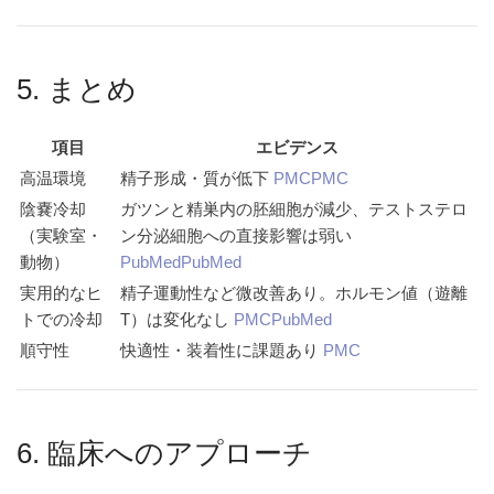
5. まとめ
項目
エビデンス
高温環境
精子形成・質が低下
PMC
PMC
陰嚢冷却
ガツンと精巣内の胚細胞が減少、テストステロ
（実験室・
ン分泌細胞への直接影響は弱い
動物）
PubMed
PubMed
実用的なヒ
精子運動性など微改善あり。ホルモン値（遊離
トでの冷却
T）は変化なし
PMC
PubMed
順守性
快適性・装着性に課題あり
PMC
6. 臨床へのアプローチ