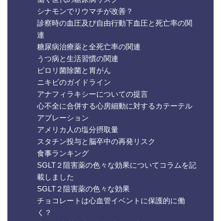
シナモンでリウマチが改善？
診察時の血圧及び自由行動下血圧と死亡率の関
連
糖尿病治療薬と全死亡率の関連
うつ病と生活習慣の関連
ピロリ菌除菌と胃がん
ニキビのガイドライン
アナフィラキシーについての提言
心不全に合併する心房細動に対するカテーテル
アブレーション
アメリカ人の塩分摂取量
スタチン投与と脳卒中の再発リスク
食事ランキング
SGLT２阻害薬の色々な効果についてコラムを記
載しました
SGLT２阻害薬の色々な効果
チョコレートは心血管イベントに保護的に働
く？