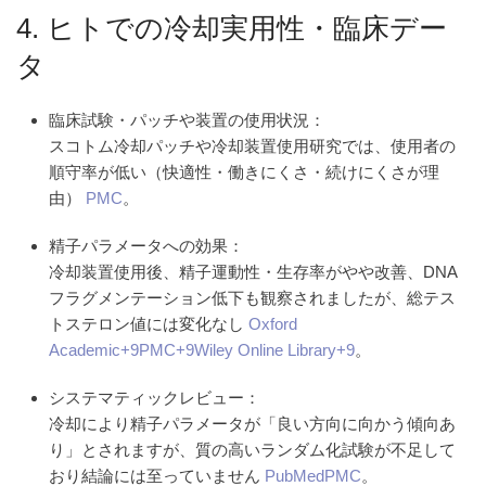
4. ヒトでの冷却実用性・臨床デー
タ
臨床試験・パッチや装置の使用状況
：
スコトム冷却パッチや冷却装置使用研究では、使用者の
順守率が低い
（快適性・働きにくさ・続けにくさが理
由）
PMC
。
精子パラメータへの効果
：
冷却装置使用後、
精子運動性・生存率
がやや改善、DNA
フラグメンテーション低下も観察されましたが、
総テス
トステロン値には変化なし
Oxford
Academic
+9
PMC
+9
Wiley Online Library
+9
。
システマティックレビュー
：
冷却により精子パラメータが「良い方向に向かう傾向あ
り」とされますが、質の高いランダム化試験が不足して
おり結論には至っていません
PubMed
PMC
。