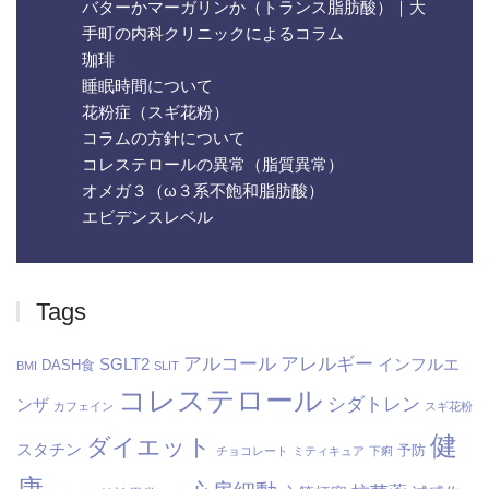
バターかマーガリンか（トランス脂肪酸）｜大
手町の内科クリニックによるコラム
珈琲
睡眠時間について
花粉症（スギ花粉）
コラムの方針について
コレステロールの異常（脂質異常）
オメガ３（ω３系不飽和脂肪酸）
エビデンスレベル
Tags
アルコール
アレルギー
SGLT2
インフルエ
DASH食
BMI
SLIT
コレステロール
シダトレン
ンザ
カフェイン
スギ花粉
健
ダイエット
スタチン
予防
チョコレート
ミティキュア
下痢