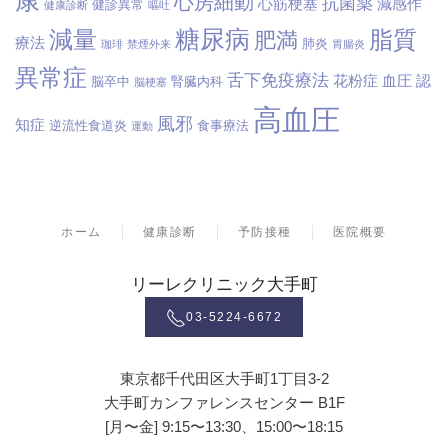
康
心房細動
抗菌薬
心筋梗塞
減感作
健診異常
健康診断
嘔吐
糖尿病
減量
脂質
肥満
療法
肺炎
珈琲
禁煙外来
胃腸炎
異常症
舌下免疫療法
花粉症
血圧
認
脳卒中
腎臓内科
脳梗塞
高血圧
風邪
知症
逆流性食道炎
食事療法
運動
ホーム
健康診断
予防接種
医院概要
リーレクリニック大手町
03-5224-6672
東京都千代田区大手町1丁目3-2
大手町カンファレンスセンター B1F
[月〜金] 9:15〜13:30、15:00〜18:15