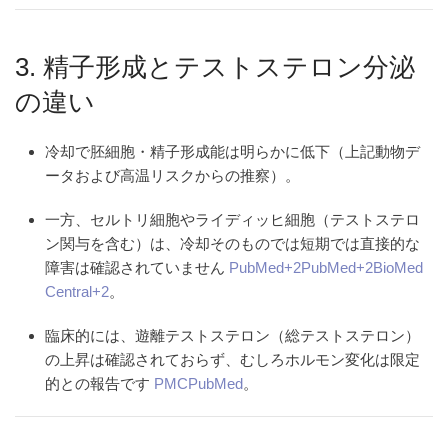
3. 精子形成とテストステロン分泌
の違い
冷却で
胚細胞・精子形成能
は明らかに低下（上記動物デ
ータおよび高温リスクからの推察）。
一方、
セルトリ細胞やライディッヒ細胞
（テストステロ
ン関与を含む）は、冷却そのものでは短期では直接的な
障害は確認されていません
PubMed
+2
PubMed
+2
BioMed
Central
+2
。
臨床的には、遊離テストステロン（総テストステロン）
の上昇は確認されておらず、むしろホルモン変化は限定
的との報告です
PMC
PubMed
。