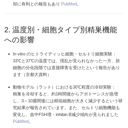
却に有利との報告もあり
PubMed
。
2. 温度別・細胞タイプ別精巣機能
への影響
In vitro のヒトライディッヒ細胞・セルトリ細胞実験
：
33℃と37℃の温度では、撹乱が見られなかった一方、胚
細胞の分化段階では直接障害を受けたという報告があり
ます（京都大資料）
動物モデル（ラット）における30℃程度の冷却実験
：
精巣を冷却すると、約1時間後からアポトーシスが急増
し、3～10週間後には精祖細胞が大きく減少するという研
究結果が報告されています。また、セルトリ細胞機能も
変化し、血中FSH増・inhibin B減少傾向が見られました
PubMed
。