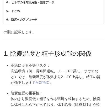
4. ヒトでの冷却実用性・臨床データ
5. まとめ
6. 臨床へのアプローチ
の順に記載します。
1. 陰嚢温度と精子形成能の関係
高温による不妊リスク
：
高温環境（例：長時間運転、ノートPC乗せ、サウナな
ど）では、陰嚢温度が体温より2～4℃上昇し、精子の質
が低下します
PMC
PMC
。
陰嚢位置の重要性
：
体内より数度低く精子を作る環境を維持するため、陰嚢
は体外にぶら下がっており、体毛除去（陰嚢剃毛）が冷