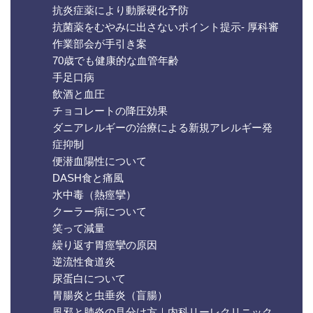
抗炎症薬により動脈硬化予防
抗菌薬をむやみに出さないポイント提示- 厚科審
作業部会が手引き案
70歳でも健康的な血管年齢
手足口病
飲酒と血圧
チョコレートの降圧効果
ダニアレルギーの治療による新規アレルギー発
症抑制
便潜血陽性について
DASH食と痛風
水中毒（熱痙攣）
クーラー病について
笑って減量
繰り返す胃痙攣の原因
逆流性食道炎
尿蛋白について
胃腸炎と虫垂炎（盲腸）
風邪と肺炎の見分け方｜内科リーレクリニック